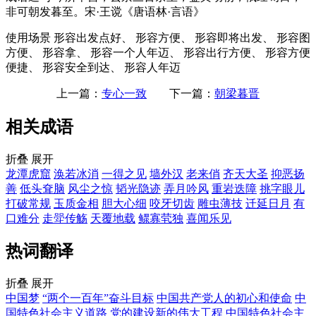
非可朝发暮至。宋·王谠《唐语林·言语》
使用场景
形容出发点好、 形容方便、 形容即将出发、 形容图
方便、 形容拿、 形容一个人年迈、 形容出行方便、 形容方便
便捷、 形容安全到达、 形容人年迈
上一篇：
专心一致
下一篇：
朝梁暮晋
相关成语
折叠
展开
龙潭虎窟
涣若冰消
一得之见
墙外汉
老来俏
齐天大圣
抑恶扬
善
低头耷脑
风尘之惊
韬光隐迹
弄月吟风
重岩迭障
挑字眼儿
打破常规
玉质金相
胆大心细
咬牙切齿
雕虫薄技
迁延日月
有
口难分
走斝传觞
天覆地载
鳏寡茕独
喜闻乐见
热词翻译
折叠
展开
中国梦
“两个一百年”奋斗目标
中国共产党人的初心和使命
中
国特色社会主义道路
党的建设新的伟大工程
中国特色社会主