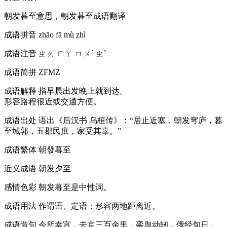
朝发暮至意思，朝发暮至成语翻译
成语拼音
zhāo fā mù zhì
成语注音
ㄓㄠ ㄈㄚ ㄇㄨˋ ㄓˋ
成语简拼
ZFMZ
成语解释
指早晨出发晚上就到达。
形容路程很近或交通方便。
成语出处
语出《后汉书 乌桓传》：“居止近塞，朝发穹庐，暮
至城郭，五郡民庶，家受其辜。”
成语繁体
朝發暮至
近义成语
朝发夕至
感情色彩
朝发暮至是中性词。
成语用法
作谓语、定语；形容两地距离近。
成语造句
今所幸宫，去京三百余里，銮舆动轫，俄经旬日，