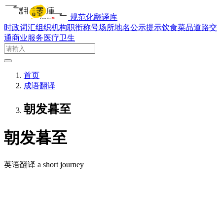
规范化翻译库
时政词汇
组织机构
职衔称号
场所地名
公示提示
饮食菜品
道路交
通
商业服务
医疗卫生
首页
成语翻译
朝发暮至
朝发暮至
英语翻译
a short journey