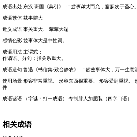
成语出处
东汉 班固《典引》：“
兹事体大
而允，寤寐次于圣心。
成语繁体
茲事體大
近义成语
事关重大、 荦荦大端
感情色彩
兹事体大是中性词。
成语用法
主谓式；
作谓语、分句；指关系重大。
成语造句
鲁迅《书信集·致台静农》：“然兹事体大，万一生意
使用场景
形容非常重视、 形容东西很重要、 形容受到重视、 
件
成语谜语
（字谜：打一成语） 专制胖人加肥装（四字口语）
相关成语