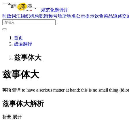
规范化翻译库
时政词汇
组织机构
职衔称号
场所地名
公示提示
饮食菜品
道路交
首页
成语翻译
兹事体大
兹事体大
英语翻译
to have a serious matter at hand; this is no small thing (idi
兹事体大解析
折叠
展开