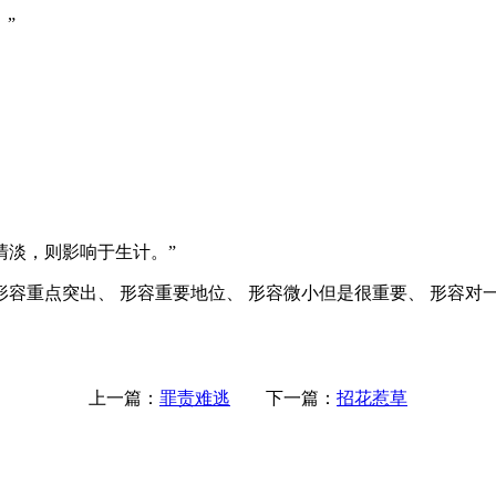
”
清淡，则影响于生计。”
形容重点突出、 形容重要地位、 形容微小但是很重要、 形容对
上一篇：
罪责难逃
下一篇：
招花惹草