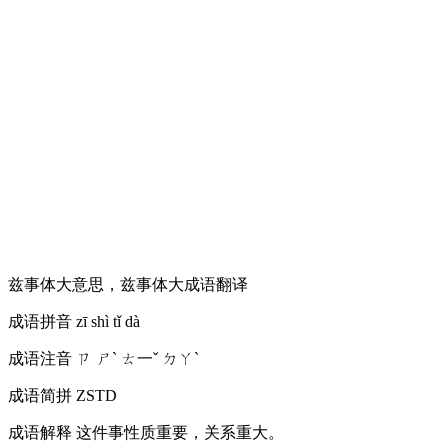
兹事体大意思，兹事体大成语翻译
成语拼音
zī shì tǐ dà
成语注音
ㄗ ㄕˋ ㄊ一ˇ ㄉㄚˋ
成语简拼
ZSTD
成语解释
这件事性质重要，关系重大。