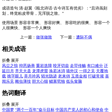
成语造句
清·赵翼《瓯北诗话·古今诗互有优劣》：“且诗虽刻
划，终觉粘皮带骨，无浑脱之致。”
使用场景
形容非常爽、 形容好爽、 形容吃的很爽、 形容一个
人很爽快、 形容一个人爽快
上一篇：
做张做致
下一篇：
遭际不偶
相关成语
折叠
展开
风尘之惊
抑恶扬善
重岩迭障
咬牙切齿
走斝传觞
有口难分
迁
延日月
齐天大圣
龙潭虎窟
涣若冰消
墙外汉
一得之见
天覆地
载
挑字眼儿
弄月吟风
韬光隐迹
老来俏
玉质金相
打破常规
喜
闻乐见
雕虫薄技
胆大心细
鳏寡茕独
低头耷脑
热词翻译
折叠
展开
中国梦
“两个一百年”奋斗目标
中国共产党人的初心和使命
中