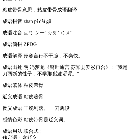
粘皮带骨意思，粘皮带骨成语翻译
成语拼音
zhān pí dài gǔ
成语注音
ㄓㄢ ㄆ一ˊ ㄉㄞˋ ㄍㄨˇ
成语简拼
ZPDG
成语解释
形容言行不干脆，不爽快。
成语出处
明 冯梦龙《警世通言 苏知县罗衫再合》：“我是一
刀两断的性子，不学那
粘皮带骨
。”
成语繁体
粘皮帶骨
近义成语
粘皮著骨
反义成语
干脆利落、 一刀两段
感情色彩
粘皮带骨是贬义词。
成语用法
联合式；
作定语；含贬义。