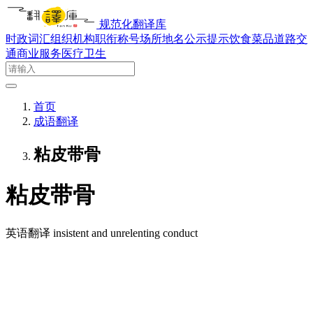
规范化翻译库
时政词汇
组织机构
职衔称号
场所地名
公示提示
饮食菜品
道路交
通
商业服务
医疗卫生
首页
成语翻译
粘皮带骨
粘皮带骨
英语翻译
insistent and unrelenting conduct