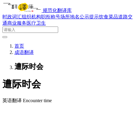
规范化翻译库
时政词汇
组织机构
职衔称号
场所地名
公示提示
饮食菜品
道路交
通
商业服务
医疗卫生
首页
成语翻译
遭际时会
遭际时会
英语翻译
Encounter time