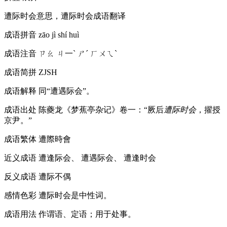
遭际时会意思，遭际时会成语翻译
成语拼音
zāo jì shí huì
成语注音
ㄗㄠ ㄐ一ˋ ㄕˊ ㄏㄨㄟˋ
成语简拼
ZJSH
成语解释
同“遭遇际会”。
成语出处
陈夔龙《梦蕉亭杂记》卷一：“厥后
遭际时会
，擢授
京尹。”
成语繁体
遭際時會
近义成语
遭逢际会、 遭遇际会、 遭逢时会
反义成语
遭际不偶
感情色彩
遭际时会是中性词。
成语用法
作谓语、定语；用于处事。