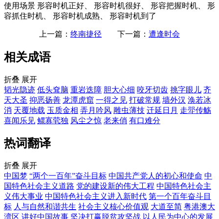
使用场景
形容时机正好、 形容时机很好、 形容把握时机、 形
容抓住时机、 形容时机成熟、 形容时机到了
上一篇：
终南捷径
下一篇：
遭逢时会
相关成语
折叠
展开
韬光隐迹
低头耷脑
重岩迭障
胆大心细
咬牙切齿
挑字眼儿
齐
天大圣
抑恶扬善
龙潭虎窟
一得之见
打破常规
墙外汉
涣若冰
消
天覆地载
玉质金相
弄月吟风
雕虫薄技
迁延日月
走斝传觞
喜闻乐见
鳏寡茕独
风尘之惊
老来俏
有口难分
热词翻译
折叠
展开
中国梦
“两个一百年”奋斗目标
中国共产党人的初心和使命
中
国特色社会主义道路
党的建设新的伟大工程
中国特色社会主
义伟大事业
中国特色社会主义进入新时代
第一个百年奋斗目
标
人与自然和谐共生
社会主义核心价值观
大道至简
粤港澳大
湾区
讲好中国故事
坚决打赢脱贫攻坚战
以人民为中心的发展