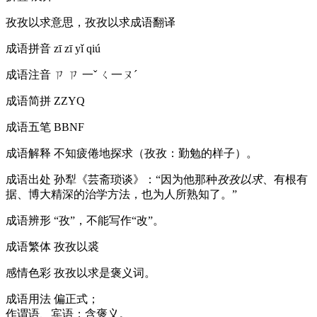
孜孜以求意思，孜孜以求成语翻译
成语拼音
zī zī yǐ qiú
成语注音
ㄗ ㄗ 一ˇ ㄑ一ㄡˊ
成语简拼
ZZYQ
成语五笔
BBNF
成语解释
不知疲倦地探求（孜孜：勤勉的样子）。
成语出处
孙犁《芸斋琐谈》：“因为他那种
孜孜以求
、有根有
据、博大精深的治学方法，也为人所熟知了。”
成语辨形
“孜”，不能写作“改”。
成语繁体
孜孜以裘
感情色彩
孜孜以求是褒义词。
成语用法
偏正式；
作谓语、宾语；含褒义。