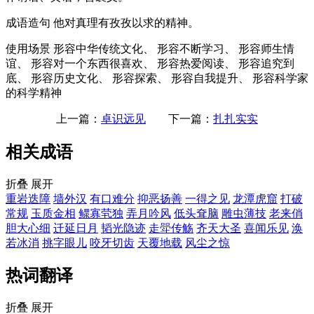
成语造句
他对真理有孜孜以求的精神。
使用场景
形容中华传统文化、 形容不断学习、 形容师生情
谊、 形容对一个东西很喜欢、 形容热爱阅读、 形容追究到
底、 形容历史文化、 形容探索、 形容自我提升、 形容科学家
的科学精神
上一篇：
卓识远见
下一篇：
扎扎实实
相关成语
折叠
展开
重岩迭障
墙外汉
有口难分
抑恶扬善
一得之见
龙潭虎窟
打破
常规
玉质金相
鳏寡茕独
弄月吟风
低头耷脑
雕虫薄技
老来俏
胆大心细
迁延日月
韬光隐迹
走斝传觞
齐天大圣
喜闻乐见
涣
若冰消
挑字眼儿
咬牙切齿
天覆地载
风尘之惊
热词翻译
折叠
展开