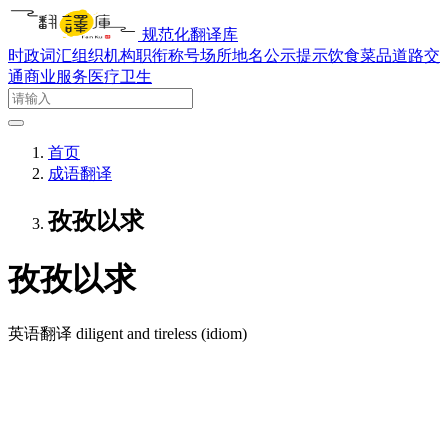
规范化翻译库
时政词汇
组织机构
职衔称号
场所地名
公示提示
饮食菜品
道路交
通
商业服务
医疗卫生
首页
成语翻译
孜孜以求
孜孜以求
英语翻译
diligent and tireless (idiom)