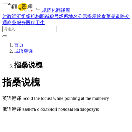
规范化翻译库
时政词汇
组织机构
职衔称号
场所地名
公示提示
饮食菜品
道路交
通
商业服务
医疗卫生
首页
成语翻译
指桑说槐
指桑说槐
英语翻译
Scold the locust while pointing at the mulberry
俄语翻译
валить с больной головы на здоровую