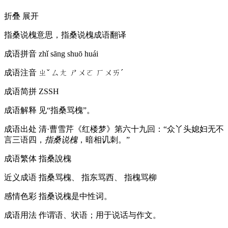
折叠
展开
指桑说槐意思，指桑说槐成语翻译
成语拼音
zhǐ sāng shuō huái
成语注音
ㄓˇ ㄙㄤ ㄕㄨㄛ ㄏㄨㄞˊ
成语简拼
ZSSH
成语解释
见“指桑骂槐”。
成语出处
清·曹雪芹《红楼梦》第六十九回：“众丫头媳妇无不
言三语四，
指桑说槐
，暗相讥刺。”
成语繁体
指桑說槐
近义成语
指桑骂槐、 指东骂西、 指槐骂柳
感情色彩
指桑说槐是中性词。
成语用法
作谓语、状语；用于说话与作文。