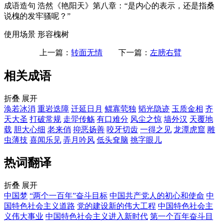
成语造句
浩然《艳阳天》第八章：“是内心的表示，还是指桑
说槐的发牢骚呢？”
使用场景
形容槐树
上一篇：
转面无情
下一篇：
左膀右臂
相关成语
折叠
展开
涣若冰消
重岩迭障
迁延日月
鳏寡茕独
韬光隐迹
玉质金相
齐
天大圣
打破常规
走斝传觞
有口难分
风尘之惊
墙外汉
天覆地
载
胆大心细
老来俏
抑恶扬善
咬牙切齿
一得之见
龙潭虎窟
雕
虫薄技
喜闻乐见
弄月吟风
低头耷脑
挑字眼儿
热词翻译
折叠
展开
中国梦
“两个一百年”奋斗目标
中国共产党人的初心和使命
中
国特色社会主义道路
党的建设新的伟大工程
中国特色社会主
义伟大事业
中国特色社会主义进入新时代
第一个百年奋斗目