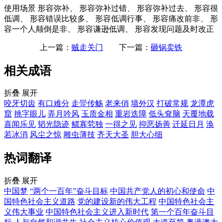
使用场景
形容弥补、 形容弥补过错、 形容弥补过去、 形容很
低调、 形容错误比较多、 形容低调行事、 形容痛改前非、 形
容一个人颠倒是非、 形容谦逊低调、 形容发现问题及时改正
上一篇：
贼走关门
下一篇：
砸锅卖铁
相关成语
折叠
展开
咬牙切齿
有口难分
走斝传觞
老来俏
墙外汉
打破常规
龙潭虎
窟
挑字眼儿
弄月吟风
玉质金相
重岩迭障
低头耷脑
天覆地载
喜闻乐见
韬光隐迹
鳏寡茕独
一得之见
抑恶扬善
迁延日月
涣
若冰消
风尘之惊
雕虫薄技
齐天大圣
胆大心细
热词翻译
折叠
展开
中国梦
“两个一百年”奋斗目标
中国共产党人的初心和使命
中
国特色社会主义道路
党的建设新的伟大工程
中国特色社会主
义伟大事业
中国特色社会主义进入新时代
第一个百年奋斗目