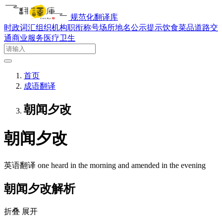
规范化翻译库
时政词汇
组织机构
职衔称号
场所地名
公示提示
饮食菜品
道路交
通
商业服务
医疗卫生
首页
成语翻译
朝闻夕改
朝闻夕改
英语翻译
one heard in the morning and amended in the evening
朝闻夕改解析
折叠
展开