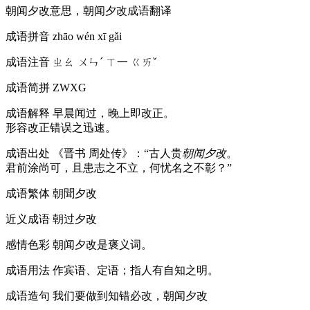
朝闻夕改意思，朝闻夕改成语翻译
成语拼音
zhāo wén xī gǎi
成语注音
ㄓㄠ ㄨㄣˊ ㄒ一 ㄍㄞˇ
成语简拼
ZWXG
成语解释
早晨闻过，晚上即改正。
形容改正错误之迅速。
成语出处
《晋书 周处传》：“古人贵
朝闻夕改
。
君前涂尚可，且患志之不立，何忧名之不彰？”
成语繁体
朝聞夕改
近义成语
朝过夕改
感情色彩
朝闻夕改是褒义词。
成语用法
作宾语、定语；指人有自知之明。
成语造句
我们要做到知错必改，朝闻夕改