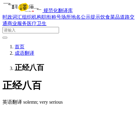
规范化翻译库
时政词汇
组织机构
职衔称号
场所地名
公示提示
饮食菜品
道路交
通
商业服务
医疗卫生
首页
成语翻译
正经八百
正经八百
英语翻译
solemn; very serious