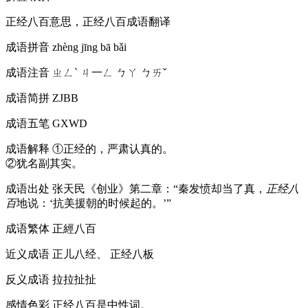
正经八百意思，正经八百成语翻译
成语拼音
zhèng jīng bā bǎi
成语注音
ㄓㄥˋ ㄐ一ㄥ ㄅㄚ ㄅㄞˇ
成语简拼
ZJBB
成语五笔
GXWD
成语解释
①正经的，严肃认真的。
②犹名副其实。
成语出处
张天民《创业》第二章：“秦发愤却当了真，
正经八
百
地说：‘抗美援朝的时候起的。’”
成语繁体
正經八百
近义成语
正儿八经、 正经八板
反义成语
拉拉扯扯
感情色彩
正经八百是中性词。