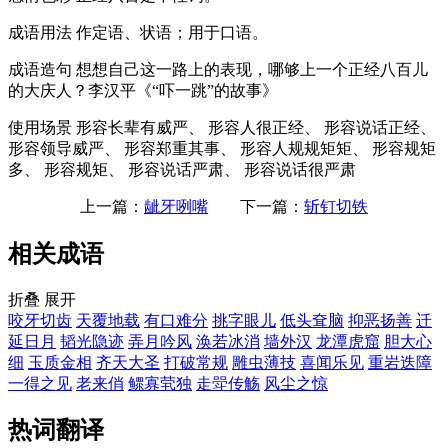
成语用法
作定语、状语；用于口语。
成语造句
想想自己这一路上的表现，哪够上一个正经八百儿
的大庆人？李汉平《“吓一跳”的故事》
使用场景
形容长辈有威严、 形容人很正经、 形容说话正经、
形容领导威严、 形容郑重其事、 形容人规规矩矩、 形容规矩
多、 形容规矩、 形容说话严肃、 形容说话很严肃
上一篇：
龇牙咧嘴
下一篇：
斩钉切铁
相关成语
折叠
展开
咬牙切齿
天覆地载
有口难分
挑字眼儿
低头耷脑
抑恶扬善
迁
延日月
韬光隐迹
弄月吟风
涣若冰消
墙外汉
龙潭虎窟
胆大心
细
玉质金相
齐天大圣
打破常规
雕虫薄技
喜闻乐见
重岩迭障
一得之见
老来俏
鳏寡茕独
走斝传觞
风尘之惊
热词翻译