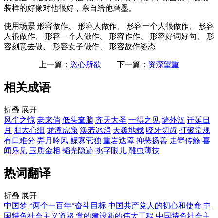
装样的好像对他很好，亲自给他磨墨。
使用场景
形容做作、 形容人做作、 形容一个人很做作、 形容
人很做作、 形容一个人做作、 形容作作、 形容好词好句、 形
容刻意去做、 形容女子做作、 形容故作姿态
上一篇：
恣心所欲
下一篇：
资深望重
相关成语
折叠
展开
风尘之惊
老来俏
低头耷脑
齐天大圣
一得之见
墙外汉
迁延日
月
胆大心细
龙潭虎窟
涣若冰消
天覆地载
咬牙切齿
打破常规
有口难分
弄月吟风
鳏寡茕独
重岩迭障
抑恶扬善
走斝传觞
喜
闻乐见
玉质金相
韬光隐迹
挑字眼儿
雕虫薄技
热词翻译
折叠
展开
中国梦
“两个一百年”奋斗目标
中国共产党人的初心和使命
中
国特色社会主义道路
党的建设新的伟大工程
中国特色社会主