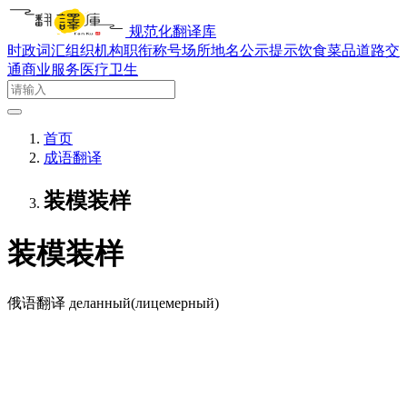
规范化翻译库
时政词汇
组织机构
职衔称号
场所地名
公示提示
饮食菜品
道路交
通
商业服务
医疗卫生
首页
成语翻译
装模装样
装模装样
俄语翻译
деланный(лицемерный)