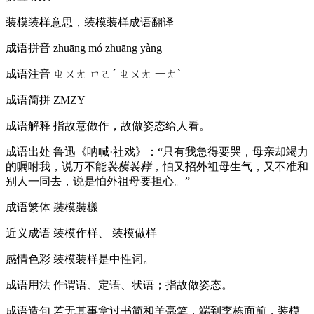
装模装样意思，装模装样成语翻译
成语拼音
zhuāng mó zhuāng yàng
成语注音
ㄓㄨㄤ ㄇㄛˊ ㄓㄨㄤ 一ㄤˋ
成语简拼
ZMZY
成语解释
指故意做作，故做姿态给人看。
成语出处
鲁迅《呐喊·社戏》：“只有我急得要哭，母亲却竭力
的嘱咐我，说万不能
装模装样
，怕又招外祖母生气，又不准和
别人一同去，说是怕外祖母要担心。”
成语繁体
裝模裝樣
近义成语
装模作样、 装模做样
感情色彩
装模装样是中性词。
成语用法
作谓语、定语、状语；指故做姿态。
成语造句
若无其事拿过书简和羊毫笔，端到李栋面前，装模