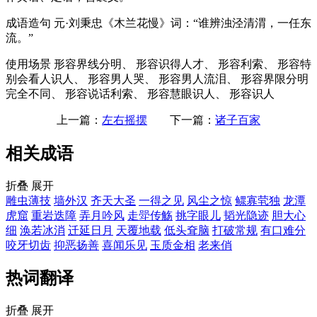
成语造句
元·刘秉忠《木兰花慢》词：“谁辨浊泾清渭，一任东
流。”
使用场景
形容界线分明、 形容识得人才、 形容利索、 形容特
别会看人识人、 形容男人哭、 形容男人流泪、 形容界限分明
完全不同、 形容说话利索、 形容慧眼识人、 形容识人
上一篇：
左右摇摆
下一篇：
诸子百家
相关成语
折叠
展开
雕虫薄技
墙外汉
齐天大圣
一得之见
风尘之惊
鳏寡茕独
龙潭
虎窟
重岩迭障
弄月吟风
走斝传觞
挑字眼儿
韬光隐迹
胆大心
细
涣若冰消
迁延日月
天覆地载
低头耷脑
打破常规
有口难分
咬牙切齿
抑恶扬善
喜闻乐见
玉质金相
老来俏
热词翻译
折叠
展开