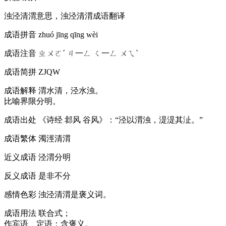
浊泾清渭意思，浊泾清渭成语翻译
成语拼音
zhuó jīng qīng wèi
成语注音
ㄓㄨㄛˊ ㄐ一ㄥ ㄑ一ㄥ ㄨㄟˋ
成语简拼
ZJQW
成语解释
渭水清，泾水浊。
比喻界限分明。
成语出处
《诗经 邶风 谷风》：“泾以渭浊，湜湜其沚。”
成语繁体
濁涇清渭
近义成语
泾渭分明
反义成语
是非不分
感情色彩
浊泾清渭是褒义词。
成语用法
联合式；
作宾语、定语；含褒义。