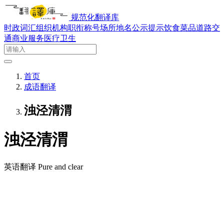
规范化翻译库
时政词汇
组织机构
职衔称号
场所地名
公示提示
饮食菜品
道路交
通
商业服务
医疗卫生
首页
成语翻译
浊泾清渭
浊泾清渭
英语翻译
Pure and clear