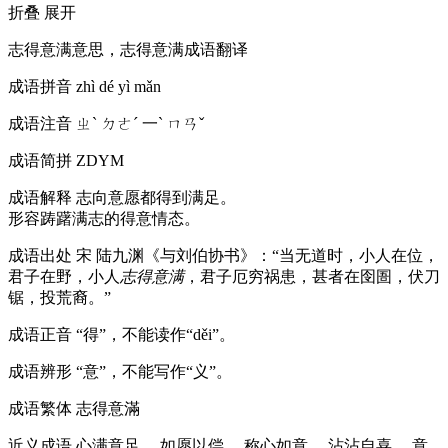
折叠
展开
志得意满意思，志得意满成语翻译
成语拼音
zhì dé yì mǎn
成语注音
ㄓˋ ㄉㄜˊ 一ˋ ㄇㄢˇ
成语简拼
ZDYM
成语解释
志向意愿都得到满足。
形容踌躇满志的得意情态。
成语出处
宋 陆九渊《与刘伯协书》：“当无道时，小人在位，
君子在野，小人
志得意满
，君子厄穷祸患，甚者在囹圄，伏刀
锯，投荒裔。”
成语正音
“得”，不能读作“děi”。
成语辨形
“意”，不能写作“义”。
成语繁体
志得意滿
近义成语
心满意足、 如愿以偿、 称心如意、 沾沾自喜、 意