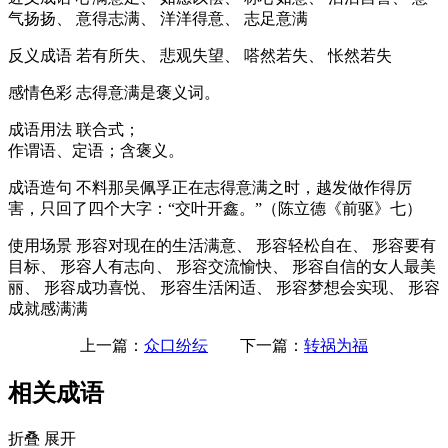
气扬扬、 意得志满、 洋洋得意、 志足意满
反义成语
若有所失、 悲观失望、 嗒然若失、 怅然若失
感情色彩
志得意满是褒义词。
成语用法
联合式；
作谓语、定语；含褒义。
成语造句
不料那吴佩孚正在志得意满之时，越发做作得厉
害，只回了四个大字：“交叶开鑫。”（陈立德《前驱》七）
使用场景
形容对现在的生活满意、 形容轻松自在、 形容要有
目标、 形容人有志向、 形容交流愉快、 形容自信的女人最美
丽、 形容成功喜悦、 形容生活闲适、 形容梦想会实现、 形容
成就感满满
上一篇：
众口纷纭
下一篇：
转祸为福
相关成语
折叠
展开