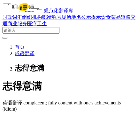
规范化翻译库
时政词汇
组织机构
职衔称号
场所地名
公示提示
饮食菜品
道路交
通
商业服务
医疗卫生
首页
成语翻译
志得意满
志得意满
英语翻译
complacent; fully content with one's achievements
(idiom)