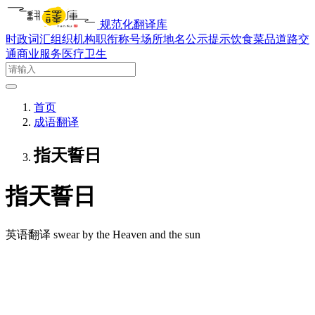
规范化翻译库
时政词汇
组织机构
职衔称号
场所地名
公示提示
饮食菜品
道路交
通
商业服务
医疗卫生
首页
成语翻译
指天誓日
指天誓日
英语翻译
swear by the Heaven and the sun