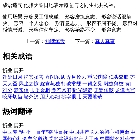
成语造句
他指天誓日地表示愿意与之同生死共祸福。
使用场景
形容员工很忠诚、 形容磨练意志、 形容说话很坚
决、 形容一个人忠心、 形容意志力、 形容不屈不挠、 形容对
感情忠诚、 形容信仰坚定、 形容始终不变、 形容意志
上一篇：
拙嘴笨舌
下一篇：
真人真事
相关成语
折叠
展开
迁延日月
抑恶扬善
喜闻乐见
弄月吟风
重岩迭障
低头耷脑
齐
天大圣
风尘之惊
鳏寡茕独
打破常规
一得之见
雕虫薄技
有口
难分
老来俏
玉质金相
涣若冰消
韬光隐迹
走斝传觞
龙潭虎窟
咬牙切齿
墙外汉
胆大心细
挑字眼儿
天覆地载
热词翻译
折叠
展开
中国梦
“两个一百年”奋斗目标
中国共产党人的初心和使命
中
国特色社会主义道路
党的建设新的伟大工程
中国特色社会主