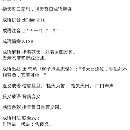
指天誓日意思，指天誓日成语翻译
成语拼音
zhǐ tiān shì rì
成语注音
ㄓˇ ㄊ一ㄢ ㄕˋ ㄖˋ
成语简拼
ZTSR
成语解释
指着苍天；对着太阳发誓。
表示态度坚定或忠诚。
成语出处
唐 韩愈《柳子厚墓志铭》：“指天日涕泣，誓生死不
相背负，其若可信。”
近义成语
信誓旦旦、 指天为誓、 指矢天日、 口口声声
反义成语
背信弃义
感情色彩
指天誓日是褒义词。
成语用法
联合式；
作谓语、状语；含褒义。