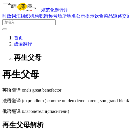
规范化翻译库
时政词汇
组织机构
职衔称号
场所地名
公示提示
饮食菜品
道路交
首页
成语翻译
再生父母
再生父母
英语翻译
one's great benefactor
法语翻译
(expr. idiom.)​ comme un deuxième parent, son grand bienfa
俄语翻译
благодетели(спасители)
再生父母解析