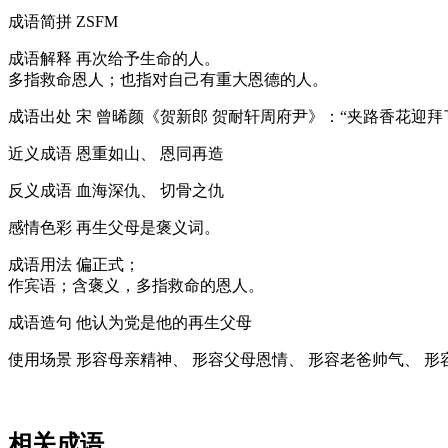
成语简拼
ZSFM
成语解释
再次给予生命的人。
多指救命恩人；也指对自己有重大恩德的人。
成语出处
宋 曾晞颜《贺新郎 贺耐轩周府尹》：“夹路香花迎
近义成语
恩重如山、 恩同再造
反义成语
血海深仇、 切骨之仇
感情色彩
再生父母是褒义词。
成语用法
偏正式；
作宾语；含褒义，多指救命的恩人。
成语造句
他认为党是他的再生父母
使用场景
形容母亲精神、 形容父母恩情、 形容老爸帅气、 形
相关成语