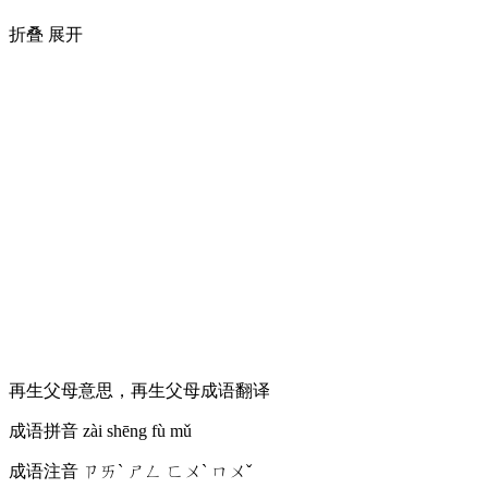
折叠
展开
再生父母意思，再生父母成语翻译
成语拼音
zài shēng fù mǔ
成语注音
ㄗㄞˋ ㄕㄥ ㄈㄨˋ ㄇㄨˇ