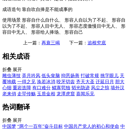
成语造句
靠自吹自捧是不能成事的
使用场景
形容自什么自什么、 形容人自以为了不起、 形容自
以为了不起、 形容人目中无人、 形容态度傲慢目中无人、 形
容目中无人、 形容给人捧场、 形容自己
上一篇：
再衰三竭
下一篇：
追根究底
相关成语
折叠
展开
雕虫薄技
弄月吟风
低头耷脑
抑恶扬善
打破常规
挑字眼儿
天
覆地载
一得之见
涣若冰消
咬牙切齿
齐天大圣
迁延日月
胆大
心细
重岩迭障
有口难分
鳏寡茕独
韬光隐迹
风尘之惊
墙外汉
老来俏
走斝传觞
玉质金相
龙潭虎窟
喜闻乐见
热词翻译
折叠
展开
中国梦
“两个一百年”奋斗目标
中国共产党人的初心和使命
中