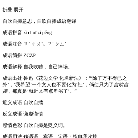
折叠
展开
自吹自捧意思，自吹自捧成语翻译
成语拼音
zì chuī zì pěng
成语注音
ㄗˋ ㄔㄨㄟ ㄗˋ ㄆㄥˇ
成语简拼
ZCZP
成语解释
自我吹嘘，自己捧场。
成语出处
鲁迅《花边文学 化名新法》：“‘除了万不得已之
外’，‘我希望’一个文人也不要化为‘社’，倘使只为了
自吹自
捧
，那真是‘就近又有点卑劣了’。”
近义成语
自吹自擂
反义成语
谦虚谨慎
感情色彩
自吹自捧是贬义词。
成语用法
作谓语、宾语、定语；指自我吹捧。