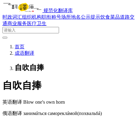
规范化翻译库
时政词汇
组织机构
职衔称号
场所地名
公示提示
饮食菜品
道路交
通
商业服务
医疗卫生
首页
成语翻译
自吹自捧
自吹自捧
英语翻译
Blow one's own horn
俄语翻译
занимáться самореклáмой(похвальбá)