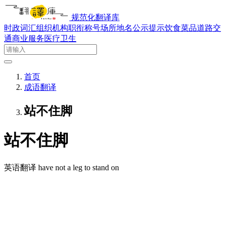
规范化翻译库
时政词汇
组织机构
职衔称号
场所地名
公示提示
饮食菜品
道路交
通
商业服务
医疗卫生
首页
成语翻译
站不住脚
站不住脚
英语翻译
have not a leg to stand on