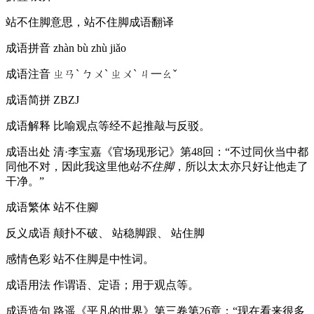
站不住脚意思，站不住脚成语翻译
成语拼音
zhàn bù zhù jiǎo
成语注音
ㄓㄢˋ ㄅㄨˋ ㄓㄨˋ ㄐ一ㄠˇ
成语简拼
ZBZJ
成语解释
比喻观点等经不起推敲与反驳。
成语出处
清·李宝嘉《官场现形记》第48回：“不过同伙当中都
同他不对，因此我这里他
站不住脚
，所以太太亦只好让他走了
干净。”
成语繁体
站不住腳
反义成语
颠扑不破、 站稳脚跟、 站住脚
感情色彩
站不住脚是中性词。
成语用法
作谓语、定语；用于观点等。
成语造句
路遥《平凡的世界》第三卷第26章：“现在看来很多