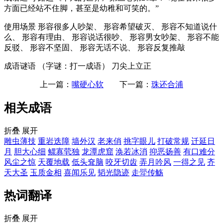
方面已经站不住脚，甚至是幼稚和可笑的。”
使用场景
形容很多人吵架、 形容希望破灭、 形容不知道说什
么、 形容有理由、 形容说话很吵、 形容男女吵架、 形容不能
反驳、 形容不坚固、 形容无话不说、 形容反复推敲
成语谜语
（字谜：打一成语） 刀尖上立正
上一篇：
嘴硬心软
下一篇：
珠还合浦
相关成语
折叠
展开
雕虫薄技
重岩迭障
墙外汉
老来俏
挑字眼儿
打破常规
迁延日
月
胆大心细
鳏寡茕独
龙潭虎窟
涣若冰消
抑恶扬善
有口难分
风尘之惊
天覆地载
低头耷脑
咬牙切齿
弄月吟风
一得之见
齐
天大圣
玉质金相
喜闻乐见
韬光隐迹
走斝传觞
热词翻译
折叠
展开