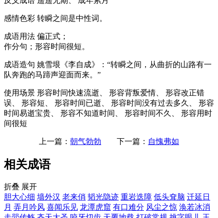
反义成语
遥遥无期、 成年累月
感情色彩
转瞬之间是中性词。
成语用法
偏正式；
作分句；形容时间很短。
成语造句
姚雪垠《李自成》：“转瞬之间，从曲折的山路有一
队奔跑的马蹄声迎面而来。”
使用场景
形容时间快速流逝、 形容背叛爱情、 形容改正错
误、 形容短、 形容时间已逝、 形容时间没有过去多久、 形容
时间易逝宝贵、 形容不知道时间、 形容时间不久、 形容用时
间很短
上一篇：
朝气勃勃
下一篇：
自愧弗如
相关成语
折叠
展开
胆大心细
墙外汉
老来俏
韬光隐迹
重岩迭障
低头耷脑
迁延日
月
弄月吟风
喜闻乐见
龙潭虎窟
有口难分
风尘之惊
涣若冰消
走斝传觞
齐天大圣
咬牙切齿
天覆地载
打破常规
挑字眼儿
玉