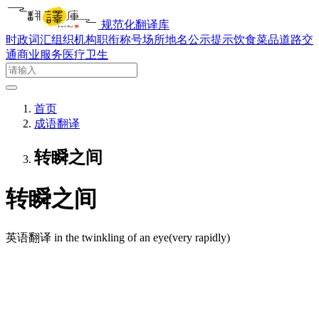
规范化翻译库
时政词汇
组织机构
职衔称号
场所地名
公示提示
饮食菜品
道路交
通
商业服务
医疗卫生
首页
成语翻译
转瞬之间
转瞬之间
英语翻译
in the twinkling of an eye(very rapidly)