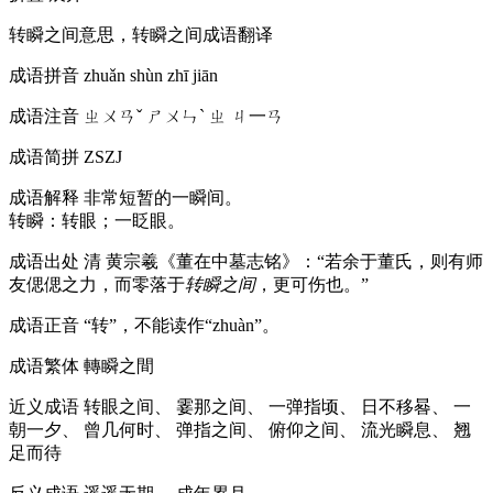
转瞬之间意思，转瞬之间成语翻译
成语拼音
zhuǎn shùn zhī jiān
成语注音
ㄓㄨㄢˇ ㄕㄨㄣˋ ㄓ ㄐ一ㄢ
成语简拼
ZSZJ
成语解释
非常短暂的一瞬间。
转瞬：转眼；一眨眼。
成语出处
清 黄宗羲《董在中墓志铭》：“若余于董氏，则有师
友偲偲之力，而零落于
转瞬之间
，更可伤也。”
成语正音
“转”，不能读作“zhuàn”。
成语繁体
轉瞬之間
近义成语
转眼之间、 霎那之间、 一弹指顷、 日不移晷、 一
朝一夕、 曾几何时、 弹指之间、 俯仰之间、 流光瞬息、 翘
足而待