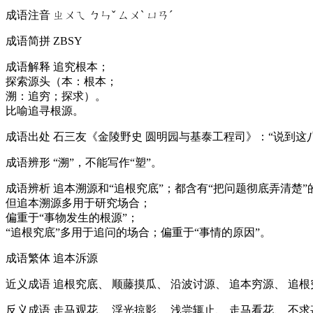
成语注音
ㄓㄨㄟ ㄅㄣˇ ㄙㄨˋ ㄩㄢˊ
成语简拼
ZBSY
成语解释
追究根本；
探索源头（本：根本；
溯：追穷；探求）。
比喻追寻根源。
成语出处
石三友《金陵野史 圆明园与基泰工程司》：“说到这
成语辨形
“溯”，不能写作“塑”。
成语辨析
追本溯源和“追根究底”；都含有“把问题彻底弄清楚”
但追本溯源多用于研究场合；
偏重于“事物发生的根源”；
“追根究底”多用于追问的场合；偏重于“事情的原因”。
成语繁体
追本泝源
近义成语
追根究底、 顺藤摸瓜、 沿波讨源、 追本穷源、 追根
反义成语
走马观花、 浮光掠影、 浅尝辄止、 走马看花、 不求