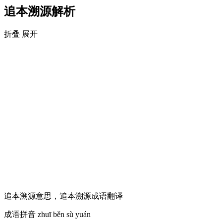
追本溯源解析
折叠
展开
追本溯源意思，追本溯源成语翻译
成语拼音
zhuī běn sù yuán