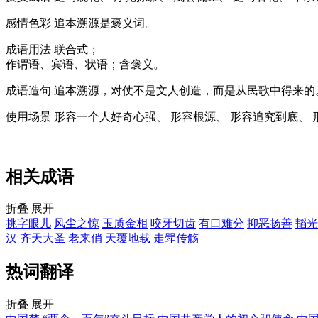
感情色彩
追本溯源是褒义词。
成语用法
联合式；
作谓语、宾语、状语；含褒义。
成语造句
追本溯源，对仗不是文人创造，而是从民歌中得来的
使用场景
形容一个人好奇心强、 形容根源、 形容追究到底、 
相关成语
折叠
展开
挑字眼儿
风尘之惊
玉质金相
咬牙切齿
有口难分
抑恶扬善
韬光
汉
齐天大圣
老来俏
天覆地载
走斝传觞
热词翻译
折叠
展开