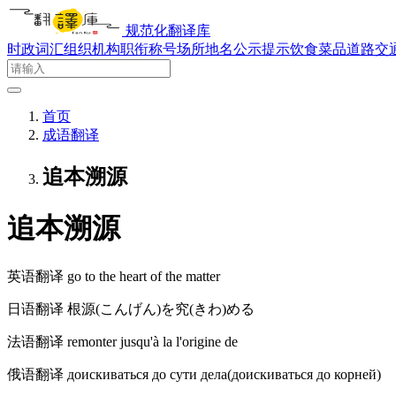
规范化翻译库
时政词汇
组织机构
职衔称号
场所地名
公示提示
饮食菜品
道路交
首页
成语翻译
追本溯源
追本溯源
英语翻译
go to the heart of the matter
日语翻译
根源(こんげん)を究(きわ)める
法语翻译
remonter jusqu'à la l'origine de
俄语翻译
доискиваться до сути дела(доискиваться до корней)