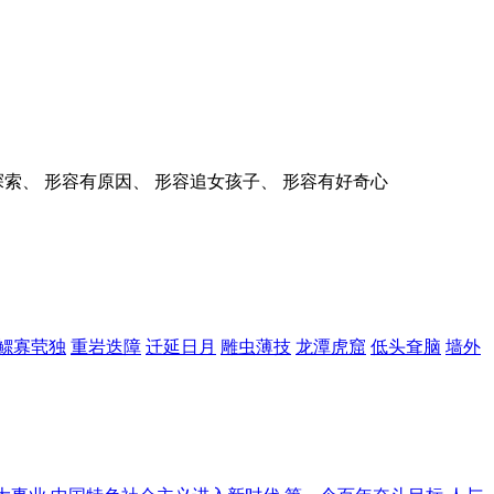
索、 形容有原因、 形容追女孩子、 形容有好奇心
鳏寡茕独
重岩迭障
迁延日月
雕虫薄技
龙潭虎窟
低头耷脑
墙外