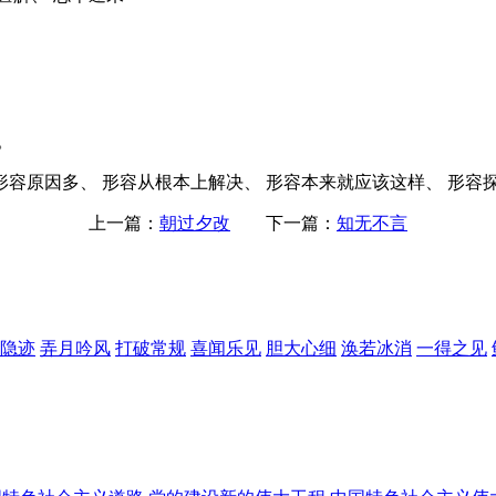
。
形容原因多、 形容从根本上解决、 形容本来就应该这样、 形容探
上一篇：
朝过夕改
下一篇：
知无不言
隐迹
弄月吟风
打破常规
喜闻乐见
胆大心细
涣若冰消
一得之见