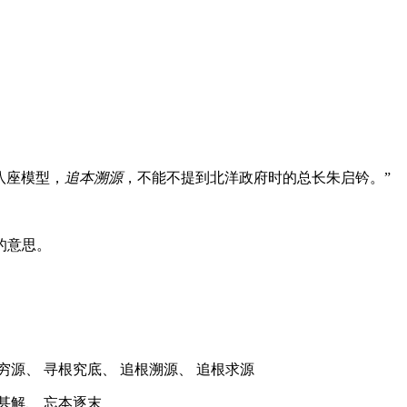
八座模型，
追本溯源
，不能不提到北洋政府时的总长朱启钤。”
的意思。
穷源、 寻根究底、 追根溯源、 追根求源
甚解、 忘本逐末