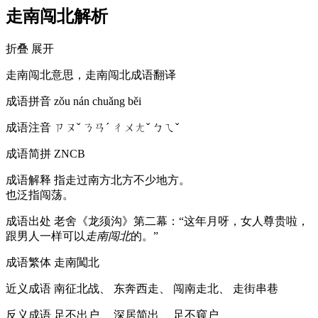
走南闯北解析
折叠
展开
走南闯北意思，走南闯北成语翻译
成语拼音
zǒu nán chuǎng běi
成语注音
ㄗㄡˇ ㄋㄢˊ ㄔㄨㄤˇ ㄅㄟˇ
成语简拼
ZNCB
成语解释
指走过南方北方不少地方。
也泛指闯荡。
成语出处
老舍《龙须沟》第二幕：“这年月呀，女人尊贵啦，
跟男人一样可以
走南闯北
的。”
成语繁体
走南闖北
近义成语
南征北战、 东奔西走、 闯南走北、 走街串巷
反义成语
足不出户、 深居简出、 足不窥户