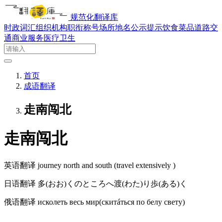
规范化翻译库
时政词汇
组织机构
职衔称号
场所地名
公示提示
饮食菜品
道路交
通
商业服务
医疗卫生
首页
成语翻译
走南闯北
走南闯北
英语翻译
journey north and south (travel extensively )
日语翻译
多(おお)くのところへ渡(わた)り歩(ある)く
俄语翻译
исколеть весь мир(скитáться по белу свету)