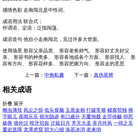
感情色彩
走南闯北是中性词。
成语用法
联合式；
作谓语、定语；泛指闯荡。
成语造句
他自小走南闯北，见过许多大世面。
使用场景
形容父亲品质、 形容老爸帅气、 形容好丈夫好父
亲、 形容书的种类多、 形容各地或各个方面、 形容找人、 形
容有方向、 形容花样多、 形容把握方向、 形容走的意思
上一篇：
中饱私囊
下一篇：
真伪莫辨
相关成语
折叠
展开
雕虫薄技
风尘之惊
低头耷脑
玉质金相
打破常规
鳏寡茕独
挑
字眼儿
喜闻乐见
韬光隐迹
有口难分
天覆地载
走斝传觞
抑恶
扬善
墙外汉
咬牙切齿
迁延日月
齐天大圣
弄月吟风
一得之见
重岩迭障
龙潭虎窟
胆大心细
涣若冰消
老来俏