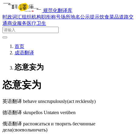
规范化翻译库
时政词汇
组织机构
职衔称号
场所地名
公示提示
饮食菜品
道路交
通
商业服务
医疗卫生
首页
成语翻译
恣意妄为
恣意妄为
英语翻译
behave unscrupulously(act recklessly)
德语翻译
skrupellos Untaten verüben
俄语翻译
распоясаться и творить бесчинные
дела(своевольничать)