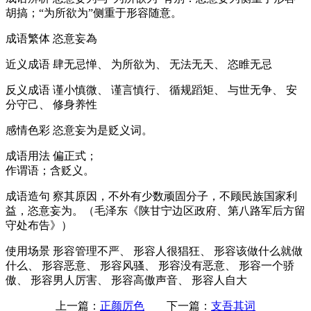
胡搞；“为所欲为”侧重于形容随意。
成语繁体
恣意妄為
近义成语
肆无忌惮、 为所欲为、 无法无天、 恣睢无忌
反义成语
谨小慎微、 谨言慎行、 循规蹈矩、 与世无争、 安
分守己、 修身养性
感情色彩
恣意妄为是贬义词。
成语用法
偏正式；
作谓语；含贬义。
成语造句
察其原因，不外有少数顽固分子，不顾民族国家利
益，恣意妄为。（毛泽东《陕甘宁边区政府、第八路军后方留
守处布告》）
使用场景
形容管理不严、 形容人很猖狂、 形容该做什么就做
什么、 形容恶意、 形容风骚、 形容没有恶意、 形容一个骄
傲、 形容男人厉害、 形容高傲声音、 形容人自大
上一篇：
正颜厉色
下一篇：
支吾其词