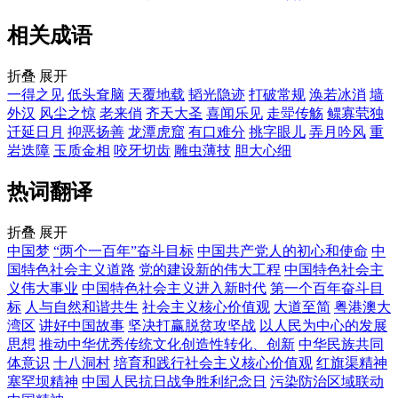
相关成语
折叠
展开
一得之见
低头耷脑
天覆地载
韬光隐迹
打破常规
涣若冰消
墙
外汉
风尘之惊
老来俏
齐天大圣
喜闻乐见
走斝传觞
鳏寡茕独
迁延日月
抑恶扬善
龙潭虎窟
有口难分
挑字眼儿
弄月吟风
重
岩迭障
玉质金相
咬牙切齿
雕虫薄技
胆大心细
热词翻译
折叠
展开
中国梦
“两个一百年”奋斗目标
中国共产党人的初心和使命
中
国特色社会主义道路
党的建设新的伟大工程
中国特色社会主
义伟大事业
中国特色社会主义进入新时代
第一个百年奋斗目
标
人与自然和谐共生
社会主义核心价值观
大道至简
粤港澳大
湾区
讲好中国故事
坚决打赢脱贫攻坚战
以人民为中心的发展
思想
推动中华优秀传统文化创造性转化、创新
中华民族共同
体意识
十八洞村
培育和践行社会主义核心价值观
红旗渠精神
塞罕坝精神
中国人民抗日战争胜利纪念日
污染防治区域联动