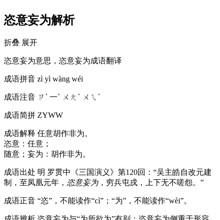
恣意妄为解析
折叠
展开
恣意妄为意思，恣意妄为成语翻译
成语拼音
zì yì wàng wéi
成语注音
ㄗˋ 一ˋ ㄨㄤˋ ㄨㄟˊ
成语简拼
ZYWW
成语解释
任意胡作非为。
恣意：任意；
随意；妄为：胡作非为。
成语出处
明 罗贯中《三国演义》第120回：“吴主皓自改元建
制，至凤凰元年，
恣意妄为
，穷兵屯戍，上下无不嗟怨。”
成语正音
“恣”，不能读作“cì”；“为”，不能读作“wèi”。
成语辨析
恣意妄为与“为所欲为”有别：恣意妄为侧重于形容