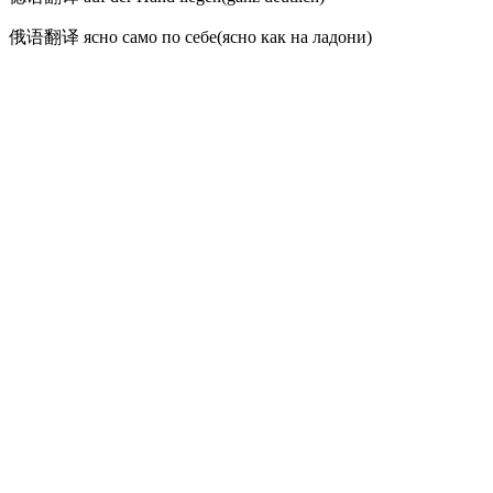
俄语翻译
ясно само по себе(ясно как на ладони)