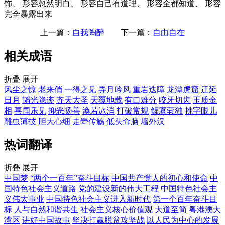
饰、 形容忽然明白、 形容自己有道理、 形容全都知道、 形容
完全暴露出来
上一篇：
自我陶醉
下一篇：
自由自在
相关成语
折叠
展开
风尘之惊
老来俏
一得之见
弄月吟风
重岩迭障
龙潭虎窟
迁延
日月
韬光隐迹
齐天大圣
天覆地载
有口难分
咬牙切齿
玉质金
相
喜闻乐见
抑恶扬善
涣若冰消
打破常规
鳏寡茕独
挑字眼儿
雕虫薄技
胆大心细
走斝传觞
低头耷脑
墙外汉
热词翻译
折叠
展开
中国梦
“两个一百年”奋斗目标
中国共产党人的初心和使命
中
国特色社会主义道路
党的建设新的伟大工程
中国特色社会主
义伟大事业
中国特色社会主义进入新时代
第一个百年奋斗目
标
人与自然和谐共生
社会主义核心价值观
大道至简
粤港澳大
湾区
讲好中国故事
坚决打赢脱贫攻坚战
以人民为中心的发展