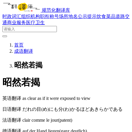
规范化翻译库
时政词汇
组织机构
职衔称号
场所地名
公示提示
饮食菜品
道路交
通
商业服务
医疗卫生
首页
成语翻译
昭然若揭
昭然若揭
英语翻译
as clear as if it were exposed to view
日语翻译
だれの目(め)にも分(わ)かるほどあきらかである
法语翻译
clair comme le jour(patent)
德语翻译
auf der Hand liegen(ganz deutlich)