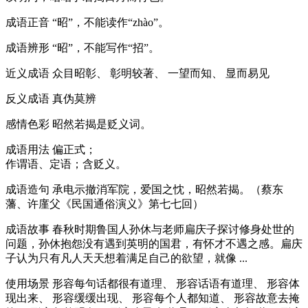
成语正音
“昭”，不能读作“zhào”。
成语辨形
“昭”，不能写作“招”。
近义成语
众目昭彰、 彰明较著、 一望而知、 显而易见
反义成语
真伪莫辨
感情色彩
昭然若揭是贬义词。
成语用法
偏正式；
作谓语、定语；含贬义。
成语造句
承电示撤消军院，爱国之忱，昭然若揭。（蔡东
藩、许廑父《民国通俗演义》第七七回）
成语故事
春秋时期鲁国人孙休与老师扁庆子探讨修身处世的
问题，孙休抱怨没有遇到英明的国君，有怀才不遇之感。扁庆
子认为只有凡人天天想着满足自己的欲望，就像 ...
使用场景
形容每句话都很有道理、 形容话语有道理、 形容体
现出来、 形容缓缓出现、 形容每个人都知道、 形容故意去掩