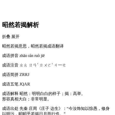
昭然若揭解析
折叠
展开
昭然若揭意思，昭然若揭成语翻译
成语拼音
zhāo rán ruò jiē
成语注音
ㄓㄠ ㄖㄢˊ ㄖㄨㄛˋ ㄐ一ㄝ
成语简拼
ZRRJ
成语五笔
JQAR
成语解释
昭然：明明白白的样子；揭：高举。
形容真相大白；非常明显。
成语出处
先秦 庄周《庄子 达生》：“今汝饰知以惊愚，修身
以明污，昭昭乎若揭日月而行也。”