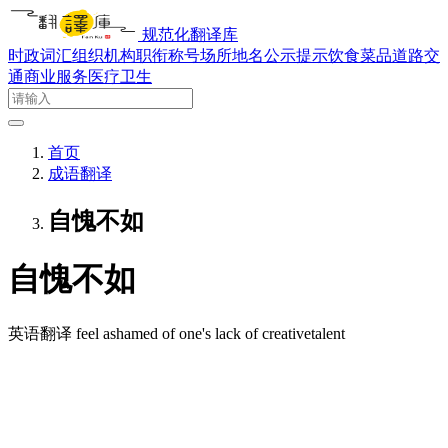
规范化翻译库
时政词汇
组织机构
职衔称号
场所地名
公示提示
饮食菜品
道路交
通
商业服务
医疗卫生
首页
成语翻译
自愧不如
自愧不如
英语翻译
feel ashamed of one's lack of creativetalent