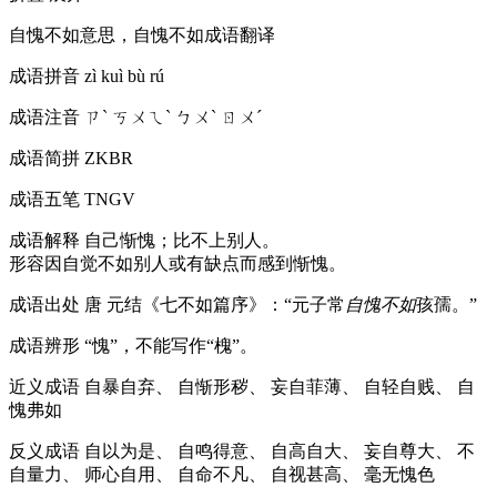
自愧不如意思，自愧不如成语翻译
成语拼音
zì kuì bù rú
成语注音
ㄗˋ ㄎㄨㄟˋ ㄅㄨˋ ㄖㄨˊ
成语简拼
ZKBR
成语五笔
TNGV
成语解释
自己惭愧；比不上别人。
形容因自觉不如别人或有缺点而感到惭愧。
成语出处
唐 元结《七不如篇序》：“元子常
自愧不如
孩孺。”
成语辨形
“愧”，不能写作“槐”。
近义成语
自暴自弃、 自惭形秽、 妄自菲薄、 自轻自贱、 自
愧弗如
反义成语
自以为是、 自鸣得意、 自高自大、 妄自尊大、 不
自量力、 师心自用、 自命不凡、 自视甚高、 毫无愧色