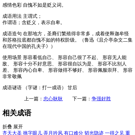
感情色彩
自愧不如是贬义词。
成语用法
主谓式；
作谓语；含贬义，表示自卑。
成语造句
在那地方，圣裔们繁殖得非常多，成着使释迦牟怪
和苏格拉底都自愧不如的特权阶级。（鲁迅《且介亭杂文二集
在现代中国的孔夫子》）
使用场景
形容看低自己、 形容自己很了不起、 形容无人能
敌、 形容十分不好意思、 形容很自以为是、 形容不比别人
差、 形容内心自卑、 形容做得不够好、 形容佩服崇拜、 形容
非常敬佩
成语谜语
（字谜：打一成语） 甘后
上一篇：
忠心耿耿
下一篇：
争强好胜
相关成语
折叠
展开
齐天大圣
挑字眼儿
弄月吟风
有口难分
韬光隐迹
一得之见
重