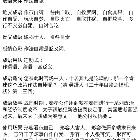
成语繁体
作法自斃
近义成语
作茧自缚、 咎由自取、 自投罗网、 自食其果、 自
作自受、 玩火自焚、 自取灭亡、 自取其祸、 自掘坟墓、 多
行不义必自毙、 自讨苦吃
反义成语
嫁祸于人、 引咎自责
感情色彩
作法自毙是贬义词。
成语用法
连动式；
作谓语、宾语；含贬义。
成语造句
怎奈此时官场中人，十居其九是吃烟的，那一个肯
建这个政策作法自毙呢？（清 吴趼人《二十年目睹之怪现
状》第十三回）
成语故事
战国时期，秦孝公任用商鞅在秦国进行一系列政治
和经济制度改革，太子驷触犯新法被商鞅定罪。秦国逐渐富强
起来。后来太子驷成为秦惠文王，他公报私仇要 ...
使用场景
形容看低自己、 形容人害人、 形容做恶多端末日来
临、 形容干了坏事自作自受、 形容一个人很可笑、 形容可