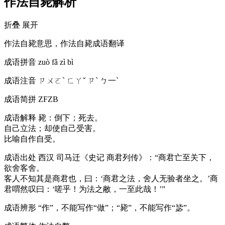
作法自毙解析
折叠
展开
作法自毙意思，作法自毙成语翻译
成语拼音
zuò fǎ zì bì
成语注音
ㄗㄨㄛˋ ㄈㄚˇ ㄗˋ ㄅ一ˋ
成语简拼
ZFZB
成语解释
毙：倒下；死去。
自己立法；却使自己受害。
比喻自作自受。
成语出处
西汉 司马迁《史记 商君列传》：“商君亡至关下，
欲舍客舍。
客人不知其是商君也，曰：‘商君之法，舍人无验者坐之。’商
君喟然叹曰：‘嗟乎！为法之敝，一至此哉！’”
成语辨形
“作”，不能写作“做”；“毙”，不能写作“毖”。