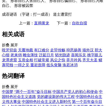
笑、 形容自己人害自己人、 形容自己骗自己、 形容自己为难
自己、 形容被囚禁
成语谜语
（字谜：打一成语） 道士遭雷打
上一篇：
直捣黄龙
下一篇：
自吹自擂
相关成语
折叠
展开
咬牙切齿
天覆地载
有口难分
走斝传觞
抑恶扬善
墙外汉
胆大
心细
老来俏
雕虫薄技
迁延日月
韬光隐迹
喜闻乐见
挑字眼儿
龙潭虎窟
玉质金相
打破常规
风尘之惊
弄月吟风
齐天大圣
鳏
寡茕独
一得之见
重岩迭障
低头耷脑
涣若冰消
热词翻译
折叠
展开
中国梦
“两个一百年”奋斗目标
中国共产党人的初心和使命
中
国特色社会主义道路
党的建设新的伟大工程
中国特色社会主
义伟大事业
中国特色社会主义进入新时代
第一个百年奋斗目