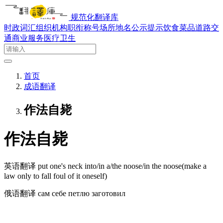
规范化翻译库
时政词汇
组织机构
职衔称号
场所地名
公示提示
饮食菜品
道路交
通
商业服务
医疗卫生
首页
成语翻译
作法自毙
作法自毙
英语翻译
put one's neck into/in a/the noose/in the noose(make a
law only to fall foul of it oneself)
俄语翻译
сам себе петлю заготовил