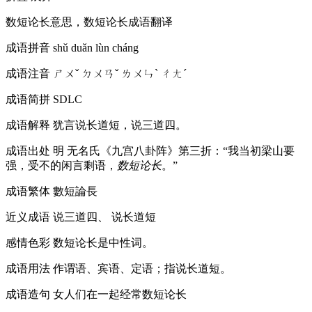
数短论长意思，数短论长成语翻译
成语拼音
shǔ duǎn lùn cháng
成语注音
ㄕㄨˇ ㄉㄨㄢˇ ㄌㄨㄣˋ ㄔㄤˊ
成语简拼
SDLC
成语解释
犹言说长道短，说三道四。
成语出处
明 无名氏《九宫八卦阵》第三折：“我当初梁山要
强，受不的闲言剩语，
数短论长
。”
成语繁体
數短論長
近义成语
说三道四、 说长道短
感情色彩
数短论长是中性词。
成语用法
作谓语、宾语、定语；指说长道短。
成语造句
女人们在一起经常数短论长