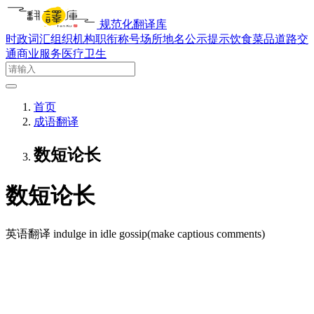
规范化翻译库
时政词汇
组织机构
职衔称号
场所地名
公示提示
饮食菜品
道路交
通
商业服务
医疗卫生
首页
成语翻译
数短论长
数短论长
英语翻译
indulge in idle gossip(make captious comments)