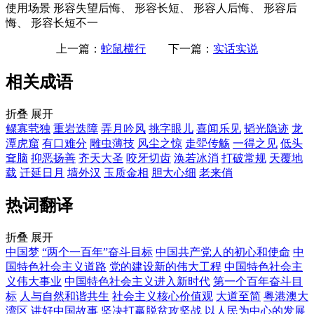
使用场景
形容失望后悔、 形容长短、 形容人后悔、 形容后
悔、 形容长短不一
上一篇：
蛇鼠横行
下一篇：
实话实说
相关成语
折叠
展开
鳏寡茕独
重岩迭障
弄月吟风
挑字眼儿
喜闻乐见
韬光隐迹
龙
潭虎窟
有口难分
雕虫薄技
风尘之惊
走斝传觞
一得之见
低头
耷脑
抑恶扬善
齐天大圣
咬牙切齿
涣若冰消
打破常规
天覆地
载
迁延日月
墙外汉
玉质金相
胆大心细
老来俏
热词翻译
折叠
展开
中国梦
“两个一百年”奋斗目标
中国共产党人的初心和使命
中
国特色社会主义道路
党的建设新的伟大工程
中国特色社会主
义伟大事业
中国特色社会主义进入新时代
第一个百年奋斗目
标
人与自然和谐共生
社会主义核心价值观
大道至简
粤港澳大
湾区
讲好中国故事
坚决打赢脱贫攻坚战
以人民为中心的发展