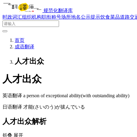
规范化翻译库
时政词汇
组织机构
职衔称号
场所地名
公示提示
饮食菜品
道路交
首页
成语翻译
人才出众
人才出众
英语翻译
a person of exceptional ability(with outstanding ability)
日语翻译
才能(さいのう)が拔んでいる
人才出众解析
折叠
展开