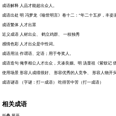
成语解释
人品才能超出众人。
成语出处
明 冯梦龙《喻世明言》卷十二：“年二十五岁，丰姿
成语繁体
人才出眾
近义成语
人材出众、 鹤立鸡群、 一枝独秀
感情色彩
人才出众是中性词。
成语用法
作谓语、定语；用于夸奖人。
成语造句
俺李相公人才出众，天凑良姻。明 汤显祖《紫钗记 
使用场景
形容人成绩很好、 形容优秀的人竞争、 形容人物开头
成语谜语
（字谜：打一成语） 吃得苦中苦（打一成语）
相关成语
折叠
展开