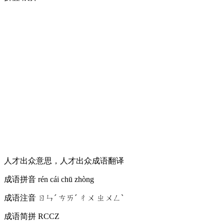
人才出众意思，人才出众成语翻译
成语拼音
rén cái chū zhòng
成语注音
ㄖㄣˊ ㄘㄞˊ ㄔㄨ ㄓㄨㄥˋ
成语简拼
RCCZ