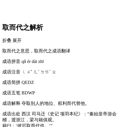
取而代之解析
折叠
展开
取而代之意思，取而代之成语翻译
成语拼音
qǔ ér dài zhī
成语注音
ㄑㄨˇ ㄦˊ ㄉㄞˋ ㄓ
成语简拼
QEDZ
成语五笔
BDWP
成语解释
夺取别人的地位、权利而代替他。
成语出处
西汉 司马迁《史记 项羽本纪》：“秦始皇帝游会
稽，渡浙江，梁与籍俱观。
籍曰：‘彼可取而代也。’”