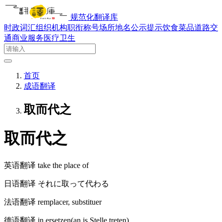
规范化翻译库
时政词汇
组织机构
职衔称号
场所地名
公示提示
饮食菜品
道路交
通
商业服务
医疗卫生
首页
成语翻译
取而代之
取而代之
英语翻译
take the place of
日语翻译
それに取って代わる
法语翻译
remplacer, substituer
德语翻译
jn ersetzen(an js Stelle treten)