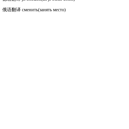
俄语翻译
сменить(занять место)