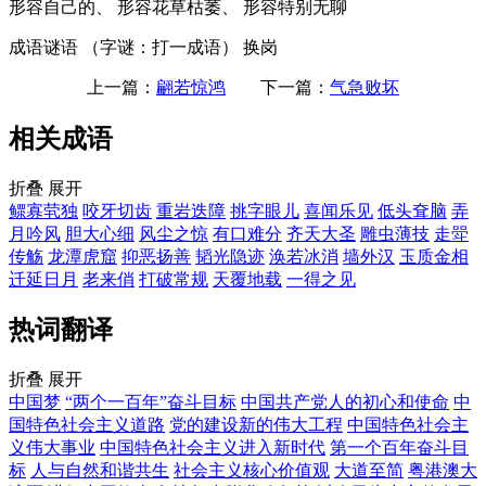
形容自己的、 形容花草枯萎、 形容特别无聊
成语谜语
（字谜：打一成语） 换岗
上一篇：
翩若惊鸿
下一篇：
气急败坏
相关成语
折叠
展开
鳏寡茕独
咬牙切齿
重岩迭障
挑字眼儿
喜闻乐见
低头耷脑
弄
月吟风
胆大心细
风尘之惊
有口难分
齐天大圣
雕虫薄技
走斝
传觞
龙潭虎窟
抑恶扬善
韬光隐迹
涣若冰消
墙外汉
玉质金相
迁延日月
老来俏
打破常规
天覆地载
一得之见
热词翻译
折叠
展开
中国梦
“两个一百年”奋斗目标
中国共产党人的初心和使命
中
国特色社会主义道路
党的建设新的伟大工程
中国特色社会主
义伟大事业
中国特色社会主义进入新时代
第一个百年奋斗目
标
人与自然和谐共生
社会主义核心价值观
大道至简
粤港澳大