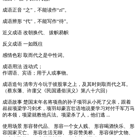
成语正音
“之”，不能读作“zī”。
成语辨形
“代”，不能写作“待”。
近义成语
改朝换代、 拔帜易帜
反义成语
一如既往
感情色彩
取而代之是中性词。
成语用法
连动式；
作谓语、宾语；用于人或事物。
成语造句
清帝方今玩于彼股掌之上，及其时则取而代之耳。
（蔡东藩、许廑父《民国通俗演义》第八十六回）
成语故事
楚国末年名将项燕的孙子项羽从小死了父亲，跟着
叔叔项梁学习剑术，项羽却豪言壮语地说要学习对付千军万马
的本领，项梁就教他兵法。项梁杀了人，他们逃 ...
使用场景
形容替代品、 形容一个女人贱、 形容喝酒快乐、 形
容国家灭亡、 形容生活无聊、 形容赞美桥、 形容保护文物、