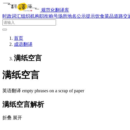
规范化翻译库
时政词汇
组织机构
职衔称号
场所地名
公示提示
饮食菜品
道路交
首页
成语翻译
满纸空言
满纸空言
英语翻译
empty phrases on a scrap of paper
满纸空言解析
折叠
展开