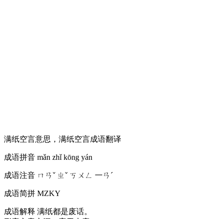
满纸空言意思，满纸空言成语翻译
成语拼音
mǎn zhǐ kōng yán
成语注音
ㄇㄢˇ ㄓˇ ㄎㄨㄥ 一ㄢˊ
成语简拼
MZKY
成语解释
满纸都是废话。