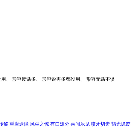
没用、 形容废话多、 形容说再多都没用、 形容无话不谈
传觞
重岩迭障
风尘之惊
有口难分
喜闻乐见
咬牙切齿
韬光隐迹