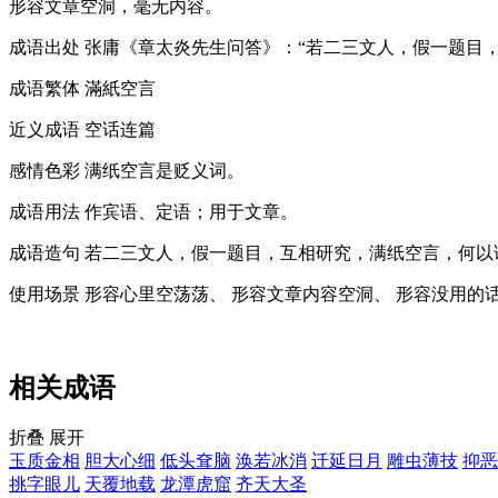
形容文章空洞，毫无内容。
成语出处
张庸《章太炎先生问答》：“若二三文人，假一题目
成语繁体
滿紙空言
近义成语
空话连篇
感情色彩
满纸空言是贬义词。
成语用法
作宾语、定语；用于文章。
成语造句
若二三文人，假一题目，互相研究，满纸空言，何以
使用场景
形容心里空荡荡、 形容文章内容空洞、 形容没用的话
相关成语
折叠
展开
玉质金相
胆大心细
低头耷脑
涣若冰消
迁延日月
雕虫薄技
抑恶
挑字眼儿
天覆地载
龙潭虎窟
齐天大圣