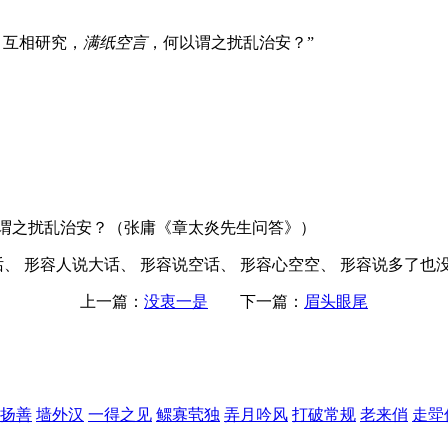
，互相研究，
满纸空言
，何以谓之扰乱治安？”
谓之扰乱治安？（张庸《章太炎先生问答》）
、 形容人说大话、 形容说空话、 形容心空空、 形容说多了也
上一篇：
没衷一是
下一篇：
眉头眼尾
扬善
墙外汉
一得之见
鳏寡茕独
弄月吟风
打破常规
老来俏
走斝