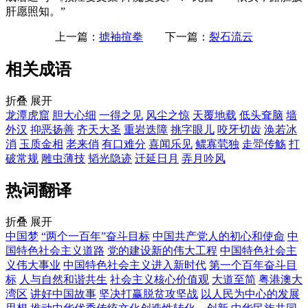
肝愿照知。”
上一篇：
掳袖揎拳
下一篇：
裂石流云
相关成语
折叠
展开
龙潭虎窟
胆大心细
一得之见
风尘之惊
天覆地载
低头耷脑
墙
外汉
抑恶扬善
齐天大圣
重岩迭障
挑字眼儿
咬牙切齿
涣若冰
消
玉质金相
老来俏
有口难分
喜闻乐见
鳏寡茕独
走斝传觞
打
破常规
雕虫薄技
韬光隐迹
迁延日月
弄月吟风
热词翻译
折叠
展开
中国梦
“两个一百年”奋斗目标
中国共产党人的初心和使命
中
国特色社会主义道路
党的建设新的伟大工程
中国特色社会主
义伟大事业
中国特色社会主义进入新时代
第一个百年奋斗目
标
人与自然和谐共生
社会主义核心价值观
大道至简
粤港澳大
湾区
讲好中国故事
坚决打赢脱贫攻坚战
以人民为中心的发展