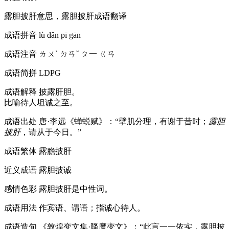
露胆披肝意思，露胆披肝成语翻译
成语拼音
lù dǎn pī gān
成语注音
ㄌㄨˋ ㄉㄢˇ ㄆ一 ㄍㄢ
成语简拼
LDPG
成语解释
披露肝胆。
比喻待人坦诚之至。
成语出处
唐·李远《蝉蜕赋》：“擘肌分理，有谢于昔时；
露胆
披肝
，请从于今日。”
成语繁体
露膽披肝
近义成语
露胆披诚
感情色彩
露胆披肝是中性词。
成语用法
作宾语、谓语；指诚心待人。
成语造句
《敦煌变文集·降魔变文》：“此言一一依实，露胆披