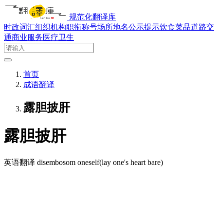
规范化翻译库
时政词汇
组织机构
职衔称号
场所地名
公示提示
饮食菜品
道路交
通
商业服务
医疗卫生
首页
成语翻译
露胆披肝
露胆披肝
英语翻译
disembosom oneself(lay one's heart bare)