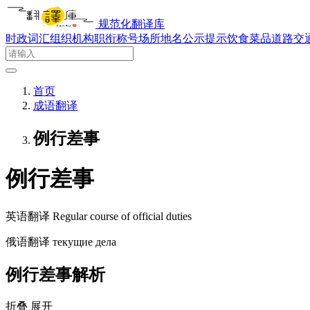
规范化翻译库
时政词汇
组织机构
职衔称号
场所地名
公示提示
饮食菜品
道路交
首页
成语翻译
例行差事
例行差事
英语翻译
Regular course of official duties
俄语翻译
текущие дела
例行差事解析
折叠
展开