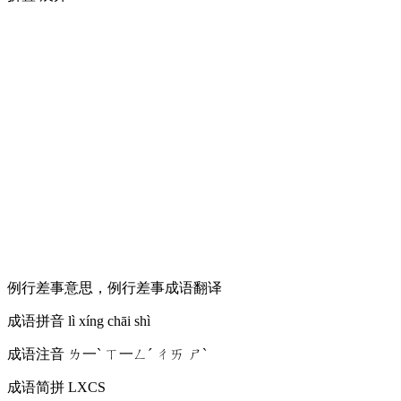
例行差事意思，例行差事成语翻译
成语拼音
lì xíng chāi shì
成语注音
ㄌ一ˋ ㄒ一ㄥˊ ㄔㄞ ㄕˋ
成语简拼
LXCS