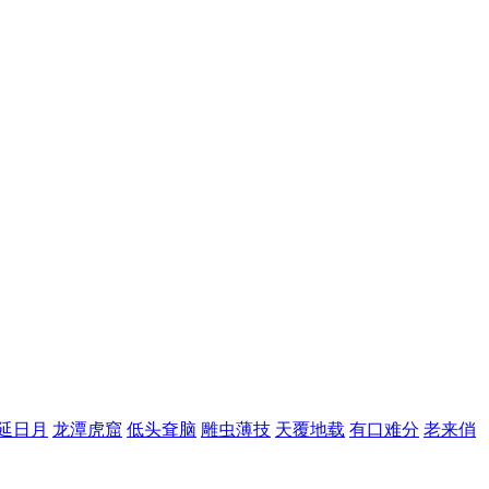
延日月
龙潭虎窟
低头耷脑
雕虫薄技
天覆地载
有口难分
老来俏