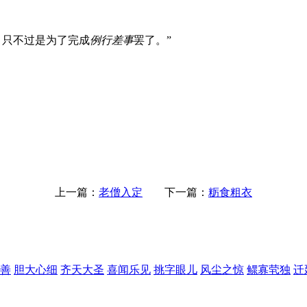
，只不过是为了完成
例行差事
罢了。”
上一篇：
老僧入定
下一篇：
粝食粗衣
善
胆大心细
齐天大圣
喜闻乐见
挑字眼儿
风尘之惊
鳏寡茕独
迁