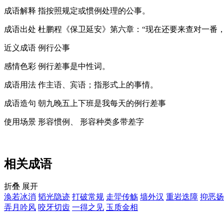
成语解释
指按照规定或惯例处理的公事。
成语出处
杜鹏程《保卫延安》第六章：“现在还要来查对一番
近义成语
例行公事
感情色彩
例行差事是中性词。
成语用法
作主语、宾语；指形式上的事情。
成语造句
朝九晚五上下班是我每天的例行差事
使用场景
形容惯例、 形容种类多带差字
相关成语
折叠
展开
涣若冰消
韬光隐迹
打破常规
走斝传觞
墙外汉
重岩迭障
抑恶扬
弄月吟风
咬牙切齿
一得之见
玉质金相