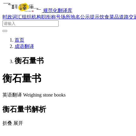
规范化翻译库
时政词汇
组织机构
职衔称号
场所地名
公示提示
饮食菜品
道路交
首页
成语翻译
衡石量书
衡石量书
英语翻译
Weighing stone books
衡石量书解析
折叠
展开