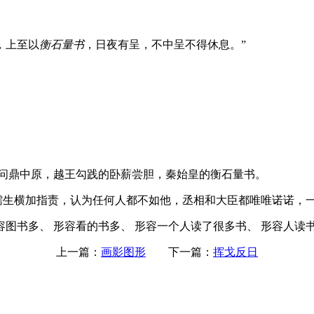
，上至以
衡石量书
，日夜有呈，不中呈不得休息。”
问鼎中原，越王勾践的卧薪尝胆，秦始皇的衡石量书。
儒生横加指责，认为任何人都不如他，丞相和大臣都唯唯诺诺，一切
容图书多、 形容看的书多、 形容一个人读了很多书、 形容人读
上一篇：
画影图形
下一篇：
挥戈反日