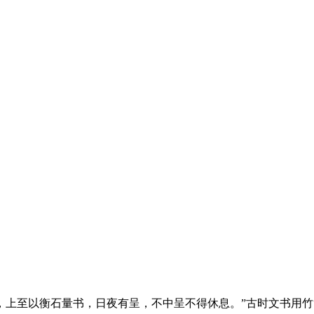
上，上至以衡石量书，日夜有呈，不中呈不得休息。”古时文书用