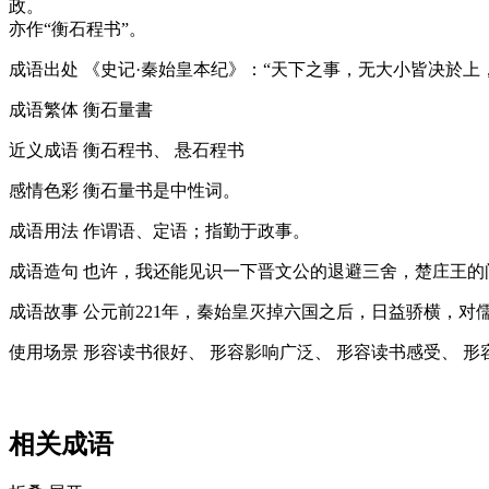
政。
亦作“衡石程书”。
成语出处
《史记·秦始皇本纪》：“天下之事，无大小皆决於上
成语繁体
衡石量書
近义成语
衡石程书、 悬石程书
感情色彩
衡石量书是中性词。
成语用法
作谓语、定语；指勤于政事。
成语造句
也许，我还能见识一下晋文公的退避三舍，楚庄王的
成语故事
公元前221年，秦始皇灭掉六国之后，日益骄横，对
使用场景
形容读书很好、 形容影响广泛、 形容读书感受、 形
相关成语