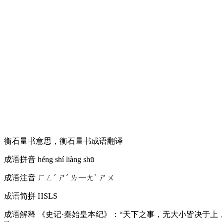
衡石量书意思，衡石量书成语翻译
成语拼音
héng shí liàng shū
成语注音
ㄏㄥˊ ㄕˊ ㄌ一ㄤˋ ㄕㄨ
成语简拼
HSLS
成语解释
《史记·秦始皇本纪》：“天下之事，无大小皆决于