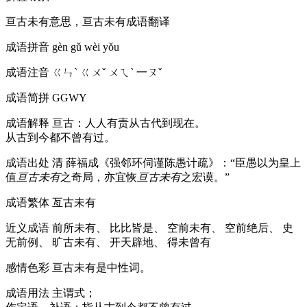
亘古未有意思，亘古未有成语翻译
成语拼音
gèn gǔ wèi yǒu
成语注音
ㄍㄣˋ ㄍㄨˇ ㄨㄟˋ 一ㄡˇ
成语简拼
GGWY
成语解释
亘古：人人有责从古代到现在。
从古到今都不曾有过。
成语出处
清 薛福成《强邻环伺谨陈愚计疏》：“臣愚以为皇上
值
亘古未有
之奇局，亦宜恢
亘古未有
之宏谟。”
成语繁体
亙古未有
近义成语
前所未有、 比比皆是、 空前未有、 空前绝后、 史
无前例、 旷古未有、 开天辟地、 得未曾有
感情色彩
亘古未有是中性词。
成语用法
主谓式；