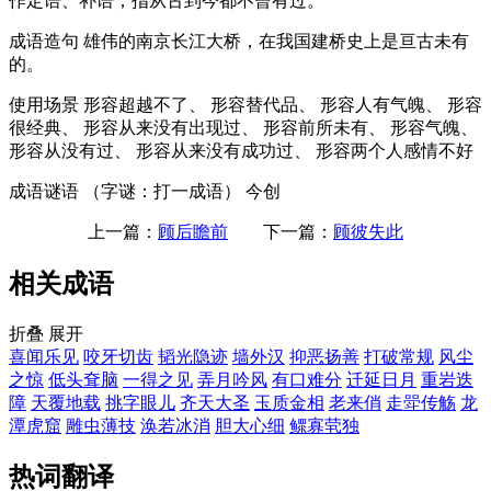
作定语、补语；指从古到今都不曾有过。
成语造句
雄伟的南京长江大桥，在我国建桥史上是亘古未有
的。
使用场景
形容超越不了、 形容替代品、 形容人有气魄、 形容
很经典、 形容从来没有出现过、 形容前所未有、 形容气魄、
形容从没有过、 形容从来没有成功过、 形容两个人感情不好
成语谜语
（字谜：打一成语） 今创
上一篇：
顾后瞻前
下一篇：
顾彼失此
相关成语
折叠
展开
喜闻乐见
咬牙切齿
韬光隐迹
墙外汉
抑恶扬善
打破常规
风尘
之惊
低头耷脑
一得之见
弄月吟风
有口难分
迁延日月
重岩迭
障
天覆地载
挑字眼儿
齐天大圣
玉质金相
老来俏
走斝传觞
龙
潭虎窟
雕虫薄技
涣若冰消
胆大心细
鳏寡茕独
热词翻译