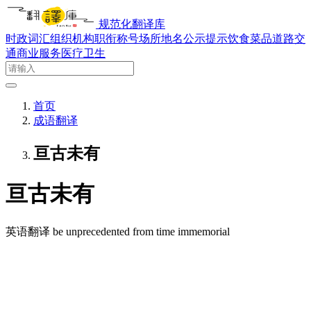
规范化翻译库
时政词汇
组织机构
职衔称号
场所地名
公示提示
饮食菜品
道路交
通
商业服务
医疗卫生
首页
成语翻译
亘古未有
亘古未有
英语翻译
be unprecedented from time immemorial