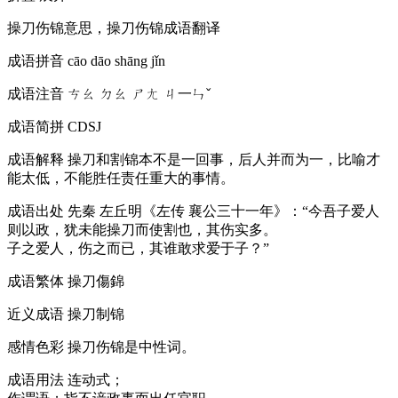
操刀伤锦意思，操刀伤锦成语翻译
成语拼音
cāo dāo shāng jǐn
成语注音
ㄘㄠ ㄉㄠ ㄕㄤ ㄐ一ㄣˇ
成语简拼
CDSJ
成语解释
操刀和割锦本不是一回事，后人并而为一，比喻才
能太低，不能胜任责任重大的事情。
成语出处
先秦 左丘明《左传 襄公三十一年》：“今吾子爱人
则以政，犹未能操刀而使割也，其伤实多。
子之爱人，伤之而已，其谁敢求爱于子？”
成语繁体
操刀傷錦
近义成语
操刀制锦
感情色彩
操刀伤锦是中性词。
成语用法
连动式；