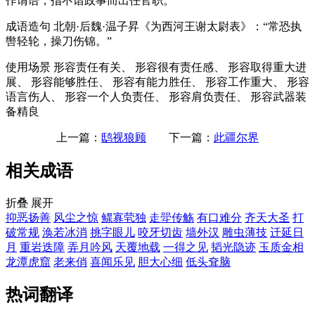
作谓语；指不谙政事而出任官职。
成语造句
北朝·后魏·温子昇《为西河王谢太尉表》：“常恐执
辔轻轮，操刀伤锦。”
使用场景
形容责任有关、 形容很有责任感、 形容取得重大进
展、 形容能够胜任、 形容有能力胜任、 形容工作重大、 形容
语言伤人、 形容一个人负责任、 形容肩负责任、 形容武器装
备精良
上一篇：
鸱视狼顾
下一篇：
此疆尔界
相关成语
折叠
展开
抑恶扬善
风尘之惊
鳏寡茕独
走斝传觞
有口难分
齐天大圣
打
破常规
涣若冰消
挑字眼儿
咬牙切齿
墙外汉
雕虫薄技
迁延日
月
重岩迭障
弄月吟风
天覆地载
一得之见
韬光隐迹
玉质金相
龙潭虎窟
老来俏
喜闻乐见
胆大心细
低头耷脑
热词翻译