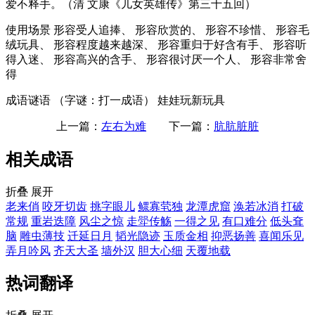
爱不释手。（清 文康《儿女英雄传》第三十五回）
使用场景
形容受人追捧、 形容欣赏的、 形容不珍惜、 形容毛
绒玩具、 形容程度越来越深、 形容重归于好含有手、 形容听
得入迷、 形容高兴的含手、 形容很讨厌一个人、 形容非常舍
得
成语谜语
（字谜：打一成语） 娃娃玩新玩具
上一篇：
左右为难
下一篇：
肮肮脏脏
相关成语
折叠
展开
老来俏
咬牙切齿
挑字眼儿
鳏寡茕独
龙潭虎窟
涣若冰消
打破
常规
重岩迭障
风尘之惊
走斝传觞
一得之见
有口难分
低头耷
脑
雕虫薄技
迁延日月
韬光隐迹
玉质金相
抑恶扬善
喜闻乐见
弄月吟风
齐天大圣
墙外汉
胆大心细
天覆地载
热词翻译