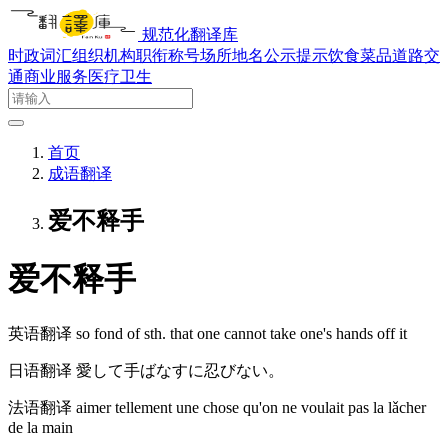
规范化翻译库
时政词汇
组织机构
职衔称号
场所地名
公示提示
饮食菜品
道路交
通
商业服务
医疗卫生
首页
成语翻译
爱不释手
爱不释手
英语翻译
so fond of sth. that one cannot take one's hands off it
日语翻译
愛して手ばなすに忍びない。
法语翻译
aimer tellement une chose qu'on ne voulait pas la lǎcher
de la main