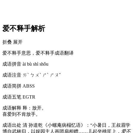
爱不释手解析
折叠
展开
爱不释手意思，爱不释手成语翻译
成语拼音
ài bù shì shǒu
成语注音
ㄞˋ ㄅㄨˋ ㄕˋ ㄕㄡˇ
成语简拼
ABSS
成语五笔
EGTR
成语解释
释：放开。
喜爱到不肯放手。
成语出处
清 孙道乾《小螺庵病榻忆语》：“小暑日，王叔眉学
博自武林归，以娱园主人画团扇相赠……儿起坐桃笙上，
爱不