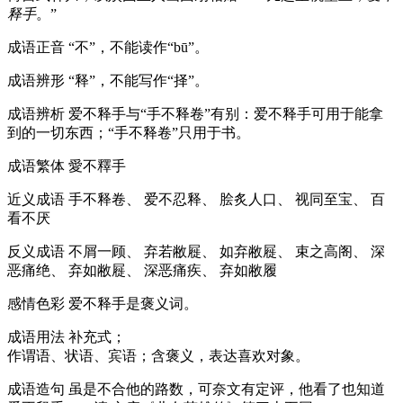
释手
。”
成语正音
“不”，不能读作“bū”。
成语辨形
“释”，不能写作“择”。
成语辨析
爱不释手与“手不释卷”有别：爱不释手可用于能拿
到的一切东西；“手不释卷”只用于书。
成语繁体
愛不釋手
近义成语
手不释卷、 爱不忍释、 脍炙人口、 视同至宝、 百
看不厌
反义成语
不屑一顾、 弃若敝屣、 如弃敝屣、 束之高阁、 深
恶痛绝、 弃如敝屣、 深恶痛疾、 弃如敝履
感情色彩
爱不释手是褒义词。
成语用法
补充式；
作谓语、状语、宾语；含褒义，表达喜欢对象。
成语造句
虽是不合他的路数，可奈文有定评，他看了也知道