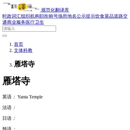
规范化翻译库
时政词汇
组织机构
职衔称号
场所地名
公示提示
饮食菜品
道路交
通
商业服务
医疗卫生
首页
文体科教
雁塔寺
雁塔寺
英语
：
Yanta Temple
法语
：
日语
：
韩语
：