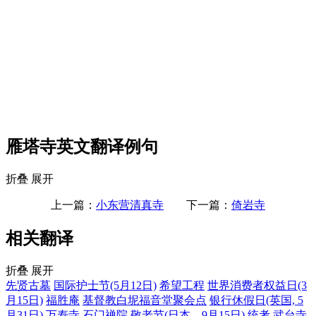
雁塔寺英文翻译例句
折叠
展开
上一篇：
小东营清真寺
下一篇：
倚岩寺
相关翻译
折叠
展开
先贤古墓
国际护士节(5月12日)
希望工程
世界消费者权益日(3
月15日)
福胜庵
基督教白坭福音堂聚会点
银行休假日(英国, 5
月31日)
万寿寺
石门禅院
敬老节(日本，9月15日)
统考
武台寺