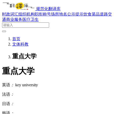
规范化翻译库
时政词汇
组织机构
职衔称号
场所地名
公示提示
饮食菜品
道路交
通
商业服务
医疗卫生
首页
文体科教
重点大学
重点大学
英语
：
key university
法语
：
日语
：
韩语
：