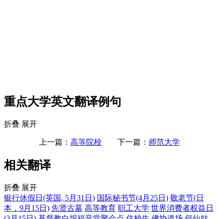
重点大学英文翻译例句
折叠
展开
上一篇：
高等院校
下一篇：
师范大学
相关翻译
折叠
展开
银行休假日(英国, 5月31日)
国际秘书节(4月25日)
敬老节(日
本，9月15日)
先贤古墓
高等教育
职工大学
世界消费者权益日
(3月15日)
基督教白坭福音堂聚会点
住校生
佛协道场
何仙姑