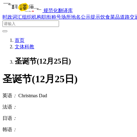
规范化翻译库
时政词汇
组织机构
职衔称号
场所地名
公示提示
饮食菜品
道路交
首页
文体科教
圣诞节(12月25日)
圣诞节(12月25日)
英语
：
Christmas Dad
法语
：
日语
：
韩语
：