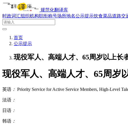
规范化翻译库
时政词汇
组织机构
职衔称号
场所地名
公示提示
饮食菜品
道路交
首页
公示提示
现役军人、高端人才、65周岁以上长
现役军人、高端人才、65周岁
英语
：
Priority Service for Active Service Members, High-Level Tal
法语
：
日语
：
韩语
：