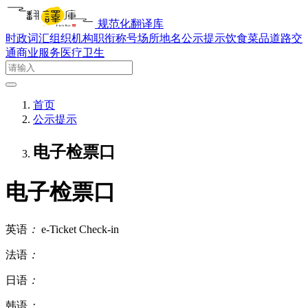
规范化翻译库
时政词汇
组织机构
职衔称号
场所地名
公示提示
饮食菜品
道路交
通
商业服务
医疗卫生
首页
公示提示
电子检票口
电子检票口
英语
：
e-Ticket Check-in
法语
：
日语
：
韩语
：