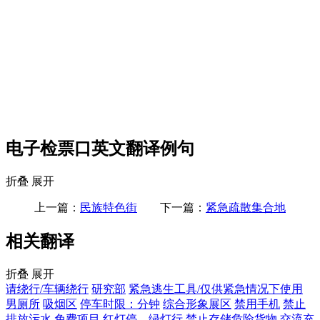
电子检票口英文翻译例句
折叠
展开
上一篇：
民族特色街
下一篇：
紧急疏散集合地
相关翻译
折叠
展开
请绕行/车辆绕行
研究部
紧急逃生工具/仅供紧急情况下使用
男厕所
吸烟区
停车时限：分钟
综合形象展区
禁用手机
禁止
排放污水
免费项目
红灯停、绿灯行
禁止存储危险货物
交流充