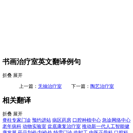
书画治疗室英文翻译例句
折叠
展开
上一篇：
无抽治疗室
下一篇：
陶艺治疗室
相关翻译
折叠
展开
脊柱专家门诊
预约进站
病区药房
口腔种植中心
急诊网络中心
老年病科
动物实验室
盆底康复治疗室
推动新一代人工智能健
康发展
药品划价/划价处
特需门诊
临时工
中医正骨科
口腔科