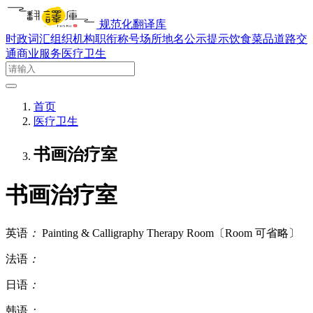
规范化翻译库
时政词汇
组织机构
职衔称号
场所地名
公示提示
饮食菜品
道路交
通
商业服务
医疗卫生
首页
医疗卫生
书画治疗室
书画治疗室
英语
：
Painting & Calligraphy Therapy Room〔Room 可省略〕
法语
：
日语
：
韩语
：