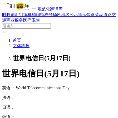
规范化翻译库
时政词汇
组织机构
职衔称号
场所地名
公示提示
饮食菜品
道路交
通
商业服务
医疗卫生
首页
文体科教
世界电信日(5月17日)
世界电信日(5月17日)
英语
：
World Telecommunications Day
法语
：
日语
：
韩语
：