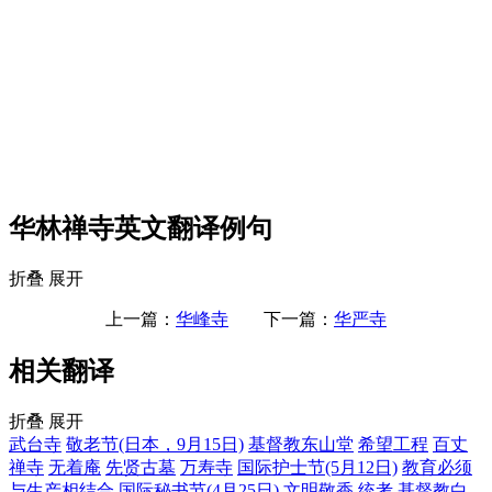
华林禅寺英文翻译例句
折叠
展开
上一篇：
华峰寺
下一篇：
华严寺
相关翻译
折叠
展开
武台寺
敬老节(日本，9月15日)
基督教东山堂
希望工程
百丈
禅寺
无着庵
先贤古墓
万寿寺
国际护士节(5月12日)
教育必须
与生产相结合
国际秘书节(4月25日)
文明敬香
统考
基督教白