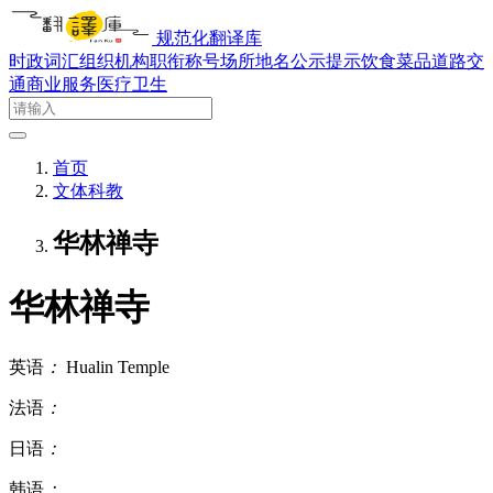
规范化翻译库
时政词汇
组织机构
职衔称号
场所地名
公示提示
饮食菜品
道路交
通
商业服务
医疗卫生
首页
文体科教
华林禅寺
华林禅寺
英语
：
Hualin Temple
法语
：
日语
：
韩语
：