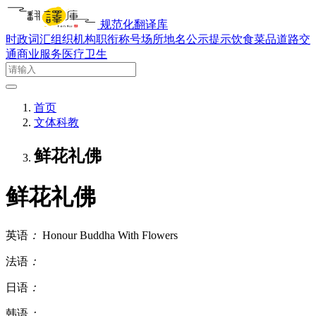
规范化翻译库
时政词汇
组织机构
职衔称号
场所地名
公示提示
饮食菜品
道路交
通
商业服务
医疗卫生
首页
文体科教
鲜花礼佛
鲜花礼佛
英语
：
Honour Buddha With Flowers
法语
：
日语
：
韩语
：