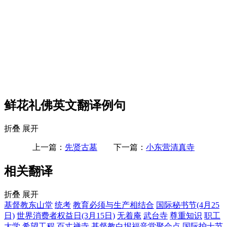
鲜花礼佛英文翻译例句
折叠
展开
上一篇：
先贤古墓
下一篇：
小东营清真寺
相关翻译
折叠
展开
基督教东山堂
统考
教育必须与生产相结合
国际秘书节(4月25
日)
世界消费者权益日(3月15日)
无着庵
武台寺
尊重知识
职工
大学
希望工程
百丈禅寺
基督教白坭福音堂聚会点
国际护士节