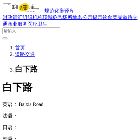
规范化翻译库
时政词汇
组织机构
职衔称号
场所地名
公示提示
饮食菜品
道路交
通
商业服务
医疗卫生
首页
道路交通
白下路
白下路
英语
：
Baixia Road
法语
：
日语
：
韩语
：