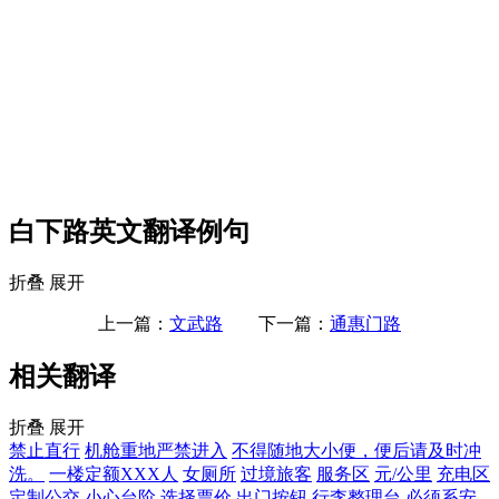
白下路英文翻译例句
折叠
展开
上一篇：
文武路
下一篇：
通惠门路
相关翻译
折叠
展开
禁止直行
机舱重地严禁进入
不得随地大小便，便后请及时冲
洗。
一楼定额XXX人
女厕所
过境旅客
服务区
元/公里
充电区
定制公交
小心台阶
选择票价
出门按钮
行李整理台
必须系安