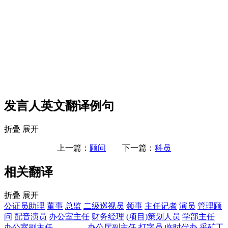
发言人英文翻译例句
折叠
展开
上一篇：
顾问
下一篇：
科员
相关翻译
折叠
展开
公证员助理
董事
总监
二级巡视员
领事
主任记者
演员
管理顾
问
配音演员
办公室主任
财务经理
(项目)策划人员
学部主任
办公室副主任________
办公厅副主任
打字员
临时代办
采矿工