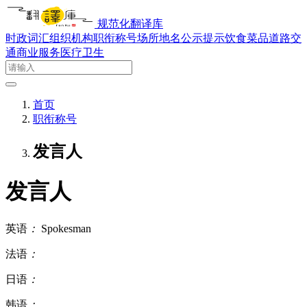
规范化翻译库
时政词汇
组织机构
职衔称号
场所地名
公示提示
饮食菜品
道路交
通
商业服务
医疗卫生
首页
职衔称号
发言人
发言人
英语
：
Spokesman
法语
：
日语
：
韩语
：