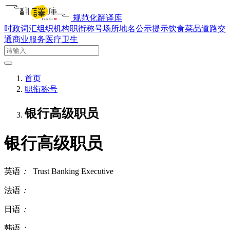
规范化翻译库
时政词汇
组织机构
职衔称号
场所地名
公示提示
饮食菜品
道路交
通
商业服务
医疗卫生
首页
职衔称号
银行高级职员
银行高级职员
英语
：
Trust Banking Executive
法语
：
日语
：
韩语
：