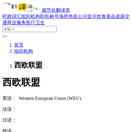
规范化翻译库
时政词汇
组织机构
职衔称号
场所地名
公示提示
饮食菜品
道路交
通
商业服务
医疗卫生
首页
组织机构
西欧联盟
西欧联盟
英语
：
Western European Union (WEU)
法语
：
日语
：
韩语
：