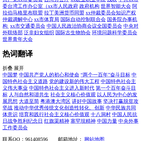
委台湾工作办公室（xx市人民政府
政府机构
世界智能大会
阿
拉伯马格里布联盟
拉丁美洲货币同盟
xx仲裁委员会知识产权
仲裁调解中心
xx市体育局
国际自动控制联合会
国务院办事机
构
xx市交通委员会
中国人民政治协商会议全国委员会
中央对
外联络部
泛非妇女组织
国际古生物协会
环境问题科学委员会
世界青年大会
热词翻译
折叠
展开
中国梦
中国共产党人的初心和使命
“两个一百年”奋斗目标
中
国特色社会主义道路
党的建设新的伟大工程
中国特色社会主
义伟大事业
中国特色社会主义进入新时代
第一个百年奋斗目
标
人与自然和谐共生
社会主义核心价值观
以人民为中心的发
展思想
大道至简
粤港澳大湾区
讲好中国故事
坚决打赢脱贫攻
坚战
推动中华优秀传统文化创造性转化、创新
中华民族共同
体意识
培育和践行社会主义核心价值观
十八洞村
中国人民抗
日战争胜利纪念日
红旗渠精神
塞罕坝精神
中国力量
中央外事
工作委员会
联系QQ：961408596
邮箱地址：
网站地图