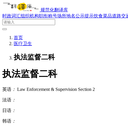
规范化翻译库
时政词汇
组织机构
职衔称号
场所地名
公示提示
饮食菜品
道路交
首页
医疗卫生
执法监督二科
执法监督二科
英语
：
Law Enforcement & Supervision Section 2
法语
：
日语
：
韩语
：