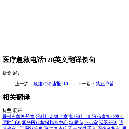
医疗急救电话120英文翻译例句
折叠
展开
上一篇：
危难时请速报110
下一篇：
禁止鸣笛
相关翻译
折叠
展开
骨科有菌换药室
眼科门诊缝合室
检验科（血液筛查实验室）
肥胖门诊
紧急医疗救援指挥中心
糖尿病
评估室
延迟开学
眼
激光室
L型冠状病毒
预约复查诊区
一次性手套
图像分析室
呼