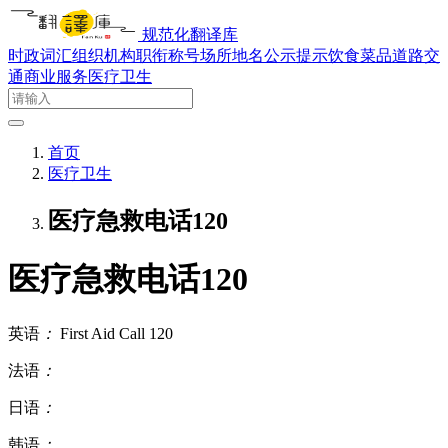
规范化翻译库
时政词汇
组织机构
职衔称号
场所地名
公示提示
饮食菜品
道路交
通
商业服务
医疗卫生
首页
医疗卫生
医疗急救电话120
医疗急救电话120
英语
：
First Aid Call 120
法语
：
日语
：
韩语
：