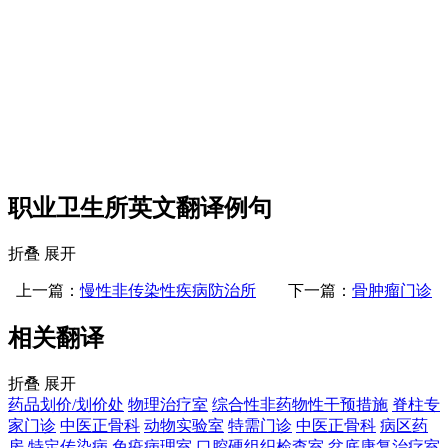
职业卫生所英文翻译例句
折叠
展开
上一篇：
慢性非传染性疾病防治所
下一篇：
骨肿瘤门诊
相关翻译
折叠
展开
药品划价/划价处
物理治疗室
综合性非药物性干预措施
脊柱专
家门诊
中医正骨科
动物实验室
特需门诊
中医正骨科
病区药
房
特定传染病
免疫病理室
口腔硬组织检查室
盆底康复治疗室