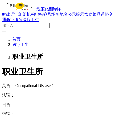
规范化翻译库
时政词汇
组织机构
职衔称号
场所地名
公示提示
饮食菜品
道路交
通
商业服务
医疗卫生
首页
医疗卫生
职业卫生所
职业卫生所
英语
：
Occupational Disease Clinic
法语
：
日语
：
韩语
：