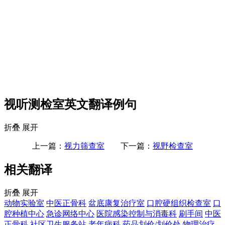
视听测检室英文翻译例句
折叠
展开
上一篇：
视力筛查室
下一篇：
视野检查室
相关翻译
折叠
展开
动物实验室
中医正骨科
盆底康复治疗室
口腔硬组织检查室
口
腔种植中心
急诊网络中心
医院感染控制与消毒科
刷手间
中医
正骨科
社区卫生服务站
老年病科
药品划价/划价处
物理治疗