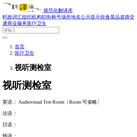
规范化翻译库
时政词汇
组织机构
职衔称号
场所地名
公示提示
饮食菜品
道路交
通
商业服务
医疗卫生
首页
医疗卫生
视听测检室
视听测检室
英语
：
Audiovisual Test Room〔Room 可省略〕
法语
：
日语
：
韩语
：