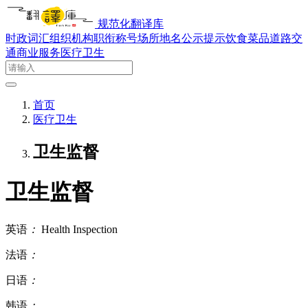
规范化翻译库
时政词汇
组织机构
职衔称号
场所地名
公示提示
饮食菜品
道路交
通
商业服务
医疗卫生
首页
医疗卫生
卫生监督
卫生监督
英语
：
Health Inspection
法语
：
日语
：
韩语
：