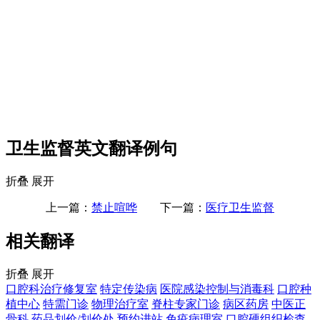
卫生监督英文翻译例句
折叠
展开
上一篇：
禁止喧哗
下一篇：
医疗卫生监督
相关翻译
折叠
展开
口腔科治疗修复室
特定传染病
医院感染控制与消毒科
口腔种
植中心
特需门诊
物理治疗室
脊柱专家门诊
病区药房
中医正
骨科
药品划价/划价处
预约进站
免疫病理室
口腔硬组织检查